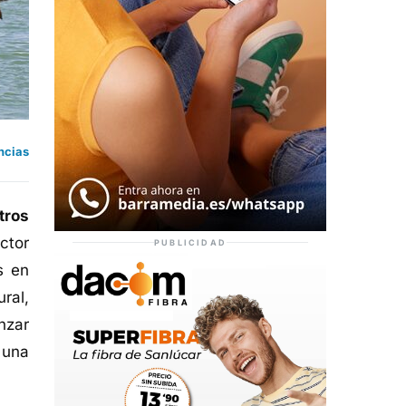
ncias
tros
ctor
PUBLICIDAD
s en
ral,
nzar
 una