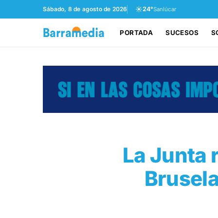
☀️
Sábado, 8 de agosto de 2026
24°
Sanlúcar
PORTADA
SUCESOS
S
La Junta 
Brusela