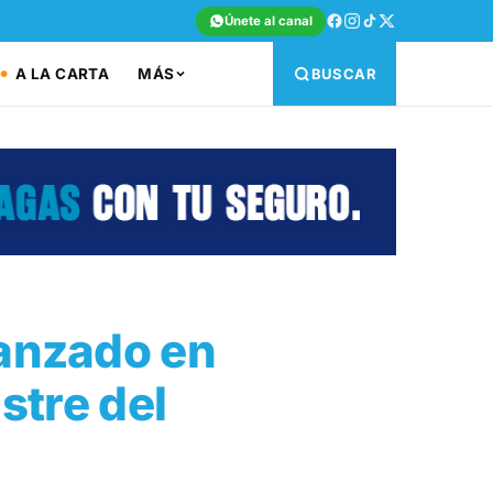
Únete al canal
A LA CARTA
MÁS
BUSCAR
canzado en
stre del