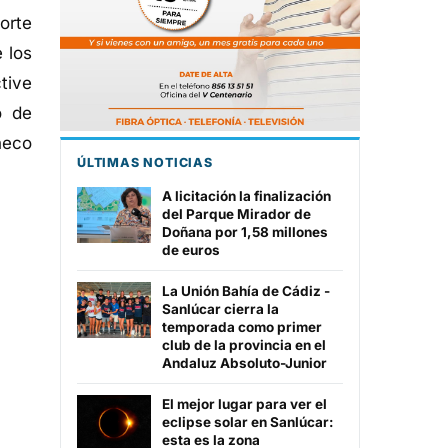
orte
 los
tive
o de
heco
ÚLTIMAS NOTICIAS
A licitación la finalización
del Parque Mirador de
Doñana por 1,58 millones
de euros
La Unión Bahía de Cádiz -
Sanlúcar cierra la
temporada como primer
club de la provincia en el
Andaluz Absoluto-Junior
El mejor lugar para ver el
eclipse solar en Sanlúcar:
esta es la zona