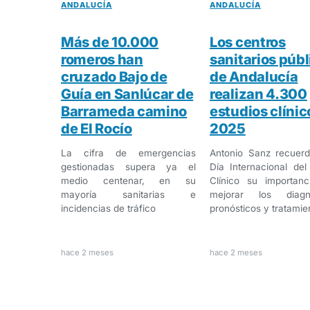
ANDALUCÍA
ANDALUCÍA
Más de 10.000
Los centros
romeros han
sanitarios públ
cruzado Bajo de
de Andalucía
Guía en Sanlúcar de
realizan 4.300
Barrameda camino
estudios clínic
de El Rocío
2025
La cifra de emergencias
Antonio Sanz recuerd
gestionadas supera ya el
Día Internacional de
medio centenar, en su
Clínico su importanc
mayoría sanitarias e
mejorar los diagnó
incidencias de tráfico
pronósticos y tratamie
hace 2 meses
hace 2 meses