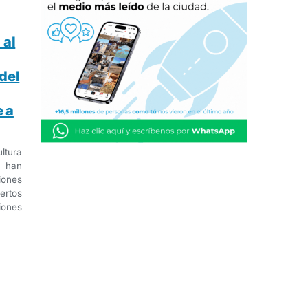
 al
del
 a
ltura
 han
ones
rtos
iones