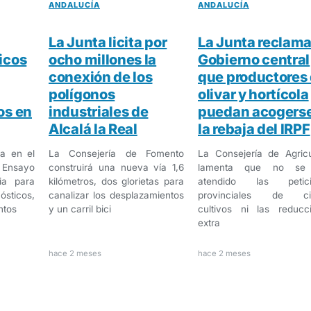
ANDALUCÍA
ANDALUCÍA
La Junta licita por
La Junta reclama
icos
ocho millones la
Gobierno central
conexión de los
que productores 
polígonos
olivar y hortícola
os en
industriales de
puedan acogerse
Alcalá la Real
la rebaja del IRPF
a en el
La Consejería de Fomento
La Consejería de Agricu
l Ensayo
construirá una nueva vía 1,6
lamenta que no se
ia para
kilómetros, dos glorietas para
atendido las petici
sticos,
canalizar los desplazamientos
provinciales de cie
ntos
y un carril bici
cultivos ni las reducc
extra
hace 2 meses
hace 2 meses