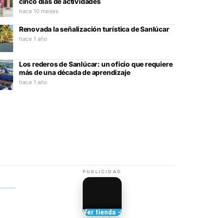
cinco días de actividades
hace 10 meses
Renovada la señalización turística de Sanlúcar
hace 1 año
Los rederos de Sanlúcar: un oficio que requiere
más de una década de aprendizaje
hace 1 año
PUBLICIDAD
Camisetas de Sanlúcar
Ver tienda →