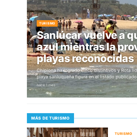
TURISMO
Sanlúcar vuelve a q
azul mientras la pro
playas reconocidas
Chipiona ha logrado cinco distintivos y Rota li
playa sanluqueña figura en el listado publicad
hace 1 mes
MÁS DE TURISMO
TURISMO