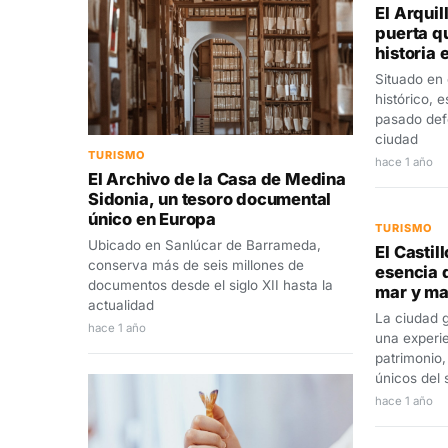
El Arquil
puerta q
historia 
Situado en
histórico, 
pasado defe
ciudad
TURISMO
hace 1 año
El Archivo de la Casa de Medina
Sidonia, un tesoro documental
único en Europa
TURISMO
Ubicado en Sanlúcar de Barrameda,
El Castil
conserva más de seis millones de
esencia d
documentos desde el siglo XII hasta la
mar y ma
actualidad
La ciudad g
hace 1 año
una experi
patrimonio,
únicos del 
hace 1 año