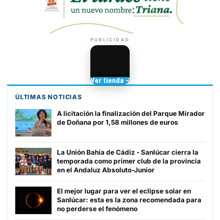
PUBLICIDAD
Camisetas de Sanlúcar
Ver tienda →
TIENDA DE
BARRAMEDIA
ÚLTIMAS NOTICIAS
A licitación la finalización del Parque Mirador
de Doñana por 1,58 millones de euros
La Unión Bahía de Cádiz - Sanlúcar cierra la
temporada como primer club de la provincia
en el Andaluz Absoluto-Junior
El mejor lugar para ver el eclipse solar en
Sanlúcar: esta es la zona recomendada para
no perderse el fenómeno