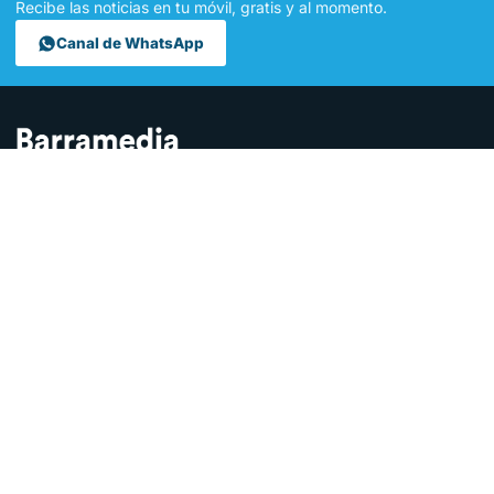
Recibe las noticias en tu móvil, gratis y al momento.
Canal de WhatsApp
Contamos lo que pasa en Sanlúcar y la provincia de Cádiz desde
hace más de una década. Somos el medio digital líder en la
ciudad.
SECCIONES
Sucesos
Sociedad
Local