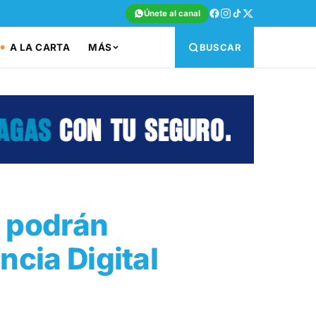
Únete al canal
A LA CARTA
MÁS
BUSCAR
P podrán
ncia Digital