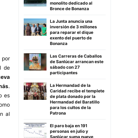
monolito dedicado al
Bronce de Bonanza
La Junta anuncia una
inversión de 3 millones
para reparar el dique
exento del puerto de
Bonanza
Las Carreras de Caballos
 por
de Sanlúcar arrancan este
l de
sábado con 27
participantes
ueva
La Hermandad de la
más
.
Caridad recibe el templete
o es
de plata donado por la
Hermandad del Baratillo
como
para los cultos de la
Patrona
n al
El paro baja en 191
personas en julio y
Sanlúcar suma nueve