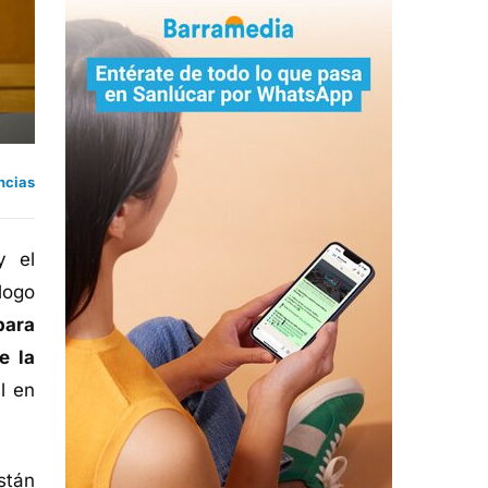
ncias
y el
logo
para
e la
l en
stán