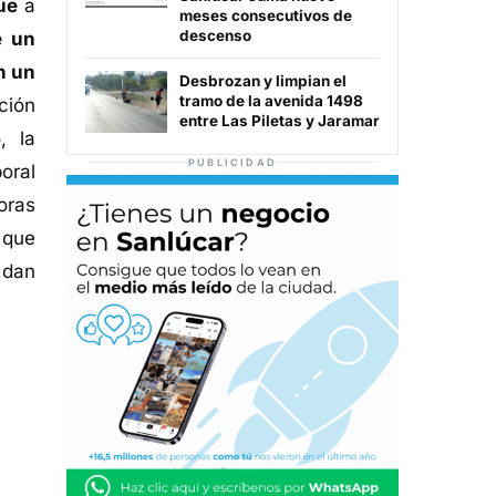
ue
a
meses consecutivos de
descenso
e un
n un
Desbrozan y limpian el
tramo de la avenida 1498
ción
entre Las Piletas y Jaramar
, la
PUBLICIDAD
oral
oras
 que
 dan