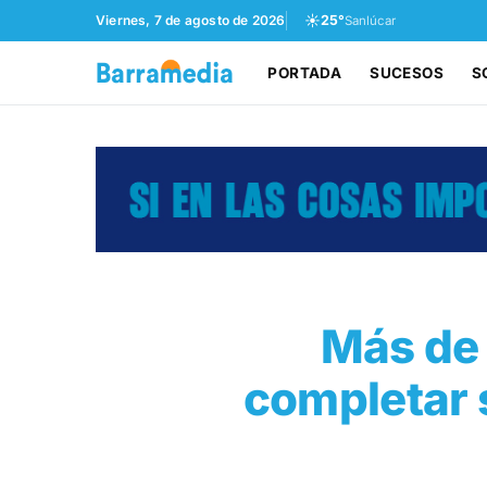
☀️
Viernes, 7 de agosto de 2026
25°
Sanlúcar
PORTADA
SUCESOS
S
Más de 
completar s