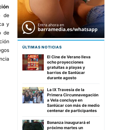
ción
o de
ca y
o de
ción
ÚLTIMAS NOTICIAS
egos
El Cine de Verano lleva
ncia
ocho proyecciones
gratuitas a playas y
barrios de Sanlúcar
durante agosto
La IX Travesía de la
Primera Circunnavegación
a Vela concluye en
Sanlúcar con más de medio
centenar de participantes
Bonanza inaugurará el
próximo martes un