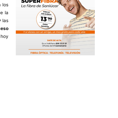
 los
e la
y
las
ceso
 hoy