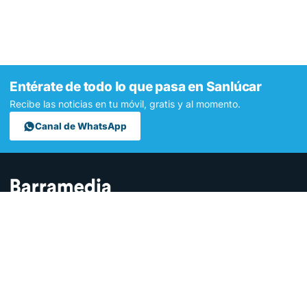
Entérate de todo lo que pasa en Sanlúcar
Recibe las noticias en tu móvil, gratis y al momento.
Canal de WhatsApp
Contamos lo que pasa en Sanlúcar y la provincia de Cádiz desde
hace más de una década. Somos el medio digital líder en la
ciudad.