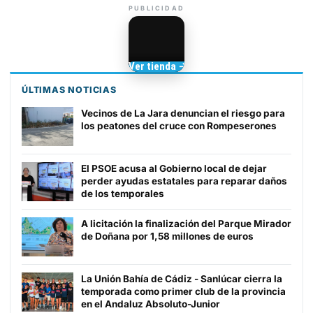
PUBLICIDAD
Camisetas de Sanlúcar
Ver tienda →
TIENDA DE
BARRAMEDIA
ÚLTIMAS NOTICIAS
Vecinos de La Jara denuncian el riesgo para
los peatones del cruce con Rompeserones
El PSOE acusa al Gobierno local de dejar
perder ayudas estatales para reparar daños
de los temporales
A licitación la finalización del Parque Mirador
de Doñana por 1,58 millones de euros
La Unión Bahía de Cádiz - Sanlúcar cierra la
temporada como primer club de la provincia
en el Andaluz Absoluto-Junior