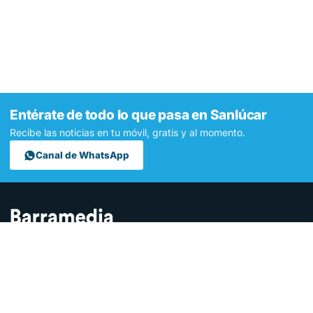
Entérate de todo lo que pasa en Sanlúcar
Recibe las noticias en tu móvil, gratis y al momento.
Canal de WhatsApp
Contamos lo que pasa en Sanlúcar y la provincia de Cádiz desde
hace más de una década. Somos el medio digital líder en la
ciudad.