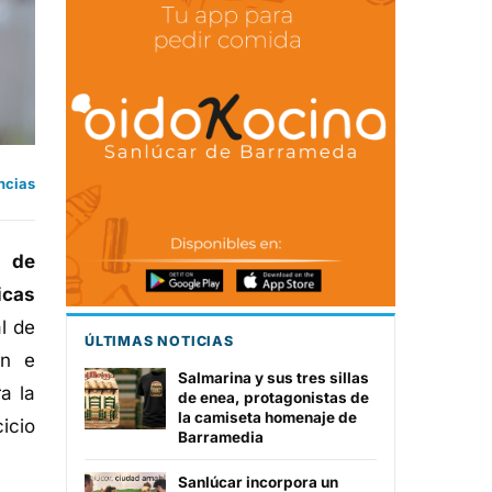
ncias
o de
icas
l de
ÚLTIMAS NOTICIAS
ón e
Salmarina y sus tres sillas
a la
de enea, protagonistas de
la camiseta homenaje de
icio
Barramedia
Sanlúcar incorpora un