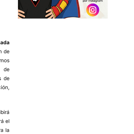
lada
n de
amos
s de
s de
ión,
birá
rá el
a la