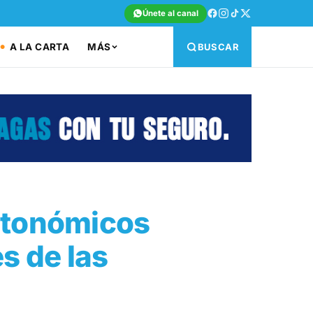
Únete al canal
A LA CARTA
MÁS
BUSCAR
utonómicos
s de las