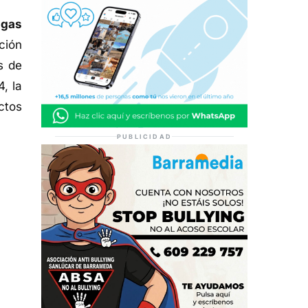
agas
ción
s de
, la
ctos
PUBLICIDAD