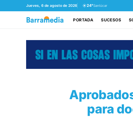
☀️
Jueves, 6 de agosto de 2026
24°
Sanlúcar
PORTADA
SUCESOS
S
Aprobados
para do