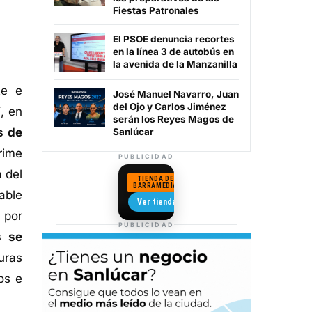
Fiestas Patronales
El PSOE denuncia recortes
en la línea 3 de autobús en
la avenida de la Manzanilla
te e
José Manuel Navarro, Juan
del Ojo y Carlos Jiménez
, en
serán los Reyes Magos de
s de
Sanlúcar
rime
PUBLICIDAD
 del
TIENDA DE
BARRAMEDIA
able
Camisetas de Sanlúcar
Ver tienda →
 por
PUBLICIDAD
s se
guras
os e