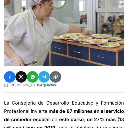
13/03/2025
17:15
Agencias
La Consejería de Desarrollo Educativo y Formación
Profesional invierte
más de 87 millones en el servicio
de comedor escolar
en
este curso
,
un 27% más
(18
millones)
que en 2019
, con el objetivo de continuar