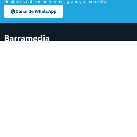
Recibe las noticias en tu móvil, gratis y al momento.
Canal de WhatsApp
Contamos lo que pasa en Sanlúcar y la provincia de Cádiz desde
hace más de una década. Somos el medio digital líder en la
ciudad.
SECCIONES
Sucesos
Sociedad
Local