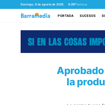
☀️
Domingo, 9 de agosto de 2026
26°
Sanlúcar
PORTADA
SUCESOS
S
Aprobado 
la produ