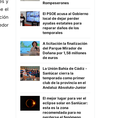
es y
Rompeserones
e el
El PSOE acusa al Gobierno
ción
local de dejar perder
ayudas estatales para
edor
reparar daños de los
temporales
A licitación la finalización
del Parque Mirador de
Doñana por 1,58 millones
de euros
La Unión Bahía de Cádiz -
Sanlúcar cierra la
temporada como primer
club de la provincia en el
Andaluz Absoluto-Junior
El mejor lugar para ver el
eclipse solar en Sanlúcar:
esta es la zona
recomendada para no
perderse el fenómeno