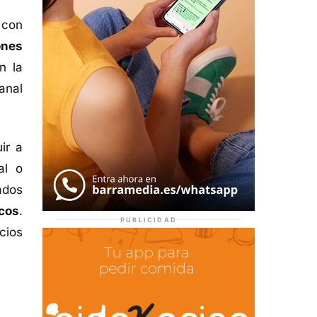
 con
ones
n la
anal
ir a
al o
ados
cos
.
PUBLICIDAD
cios