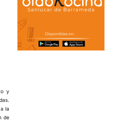
to y
das.
a la
n de