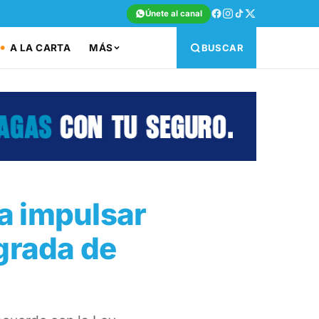
Únete al canal
A LA CARTA
MÁS
BUSCAR
a impulsar
egrada de