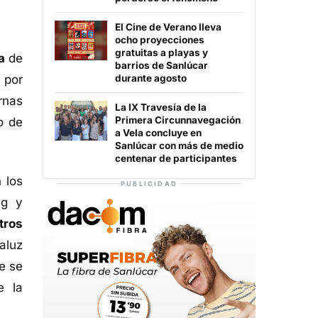
El Cine de Verano lleva
ocho proyecciones
gratuitas a playas y
a
de
barrios de Sanlúcar
 por
durante agosto
rnas
La IX Travesía de la
Primera Circunnavegación
o de
a Vela concluye en
Sanlúcar con más de medio
centenar de participantes
 los
PUBLICIDAD
ng y
tros
aluz
e se
e la