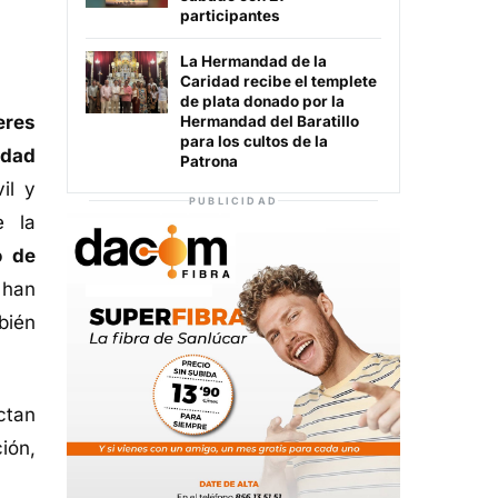
participantes
La Hermandad de la
Caridad recibe el templete
de plata donado por la
eres
Hermandad del Baratillo
para los cultos de la
idad
Patrona
il y
PUBLICIDAD
e la
o de
 han
bién
ctan
ión,