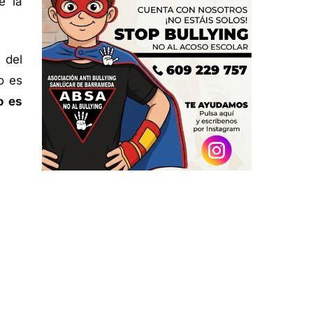
e la
 del
o es
o es