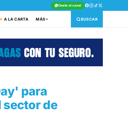
Únete al canal
A LA CARTA
MÁS
BUSCAR
ay' para
l sector de