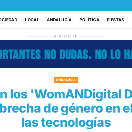
OCIEDAD
LOCAL
ANDALUCÍA
POLÍTICA
FIESTAS
PUBLICIDAD
ANDALUCÍA
n los 'WomANDigital D
 brecha de género en e
las tecnologías