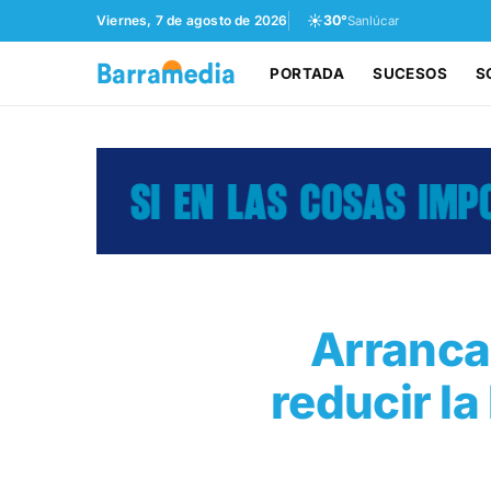
☀️
Viernes, 7 de agosto de 2026
30°
Sanlúcar
PORTADA
SUCESOS
S
Arranca
reducir la