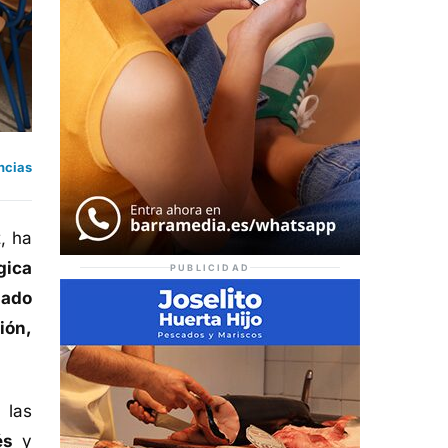
ncias
z, ha
gica
PUBLICIDAD
nado
ión,
 las
és
y