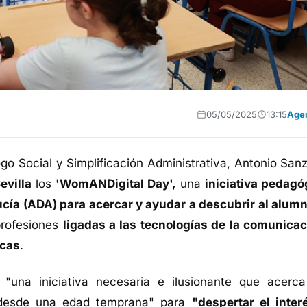
05/05/2025
13:15
Age
logo Social y Simplificación Administrativa, Antonio San
evilla
los
'WomANDigital Day',
una
iniciativa pedagó
ucía (ADA) para acercar y ayudar a descubrir al alum
 profesiones
ligadas a las tecnologías de la comunicac
icas
.
una iniciativa necesaria e ilusionante que acerca
s desde una edad temprana" para
"despertar el inter