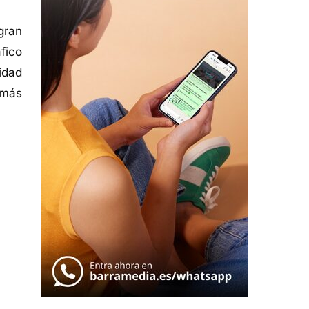
gran
fico
idad
 más