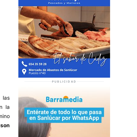
PUBLICIDAD
 las
n la
mino
 son