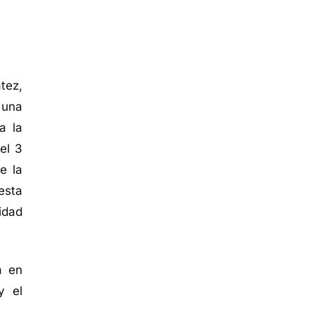
tez,
 una
a la
el 3
e la
esta
idad
a en
y el