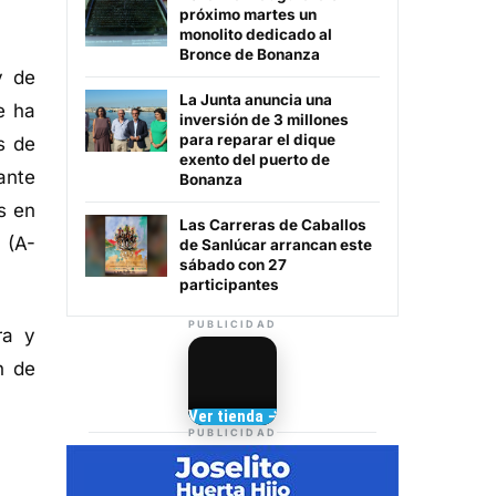
próximo martes un
monolito dedicado al
Bronce de Bonanza
y de
La Junta anuncia una
e ha
inversión de 3 millones
para reparar el dique
s de
exento del puerto de
ante
Bonanza
s en
Las Carreras de Caballos
 (A-
de Sanlúcar arrancan este
sábado con 27
participantes
PUBLICIDAD
ra y
n de
Camisetas de Sanlúcar
Ver tienda →
TIENDA DE
PUBLICIDAD
BARRAMEDIA