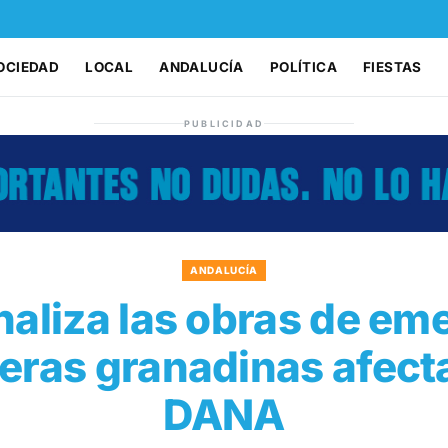
OCIEDAD
LOCAL
ANDALUCÍA
POLÍTICA
FIESTAS
PUBLICIDAD
ANDALUCÍA
inaliza las obras de em
eras granadinas afect
DANA