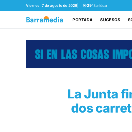
☀️
Viernes, 7 de agosto de 2026
29°
Sanlúcar
PORTADA
SUCESOS
S
La Junta f
dos carret