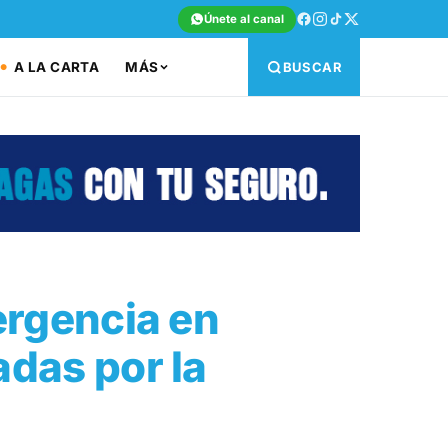
Únete al canal
A LA CARTA
MÁS
BUSCAR
ergencia en
adas por la