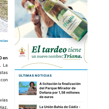
ncias
0 en
. La
stas
ÚLTIMAS NOTICIAS
 con
A licitación la finalización
del Parque Mirador de
Doñana por 1,58 millones
de euros
vías
íaz.
La Unión Bahía de Cádiz -