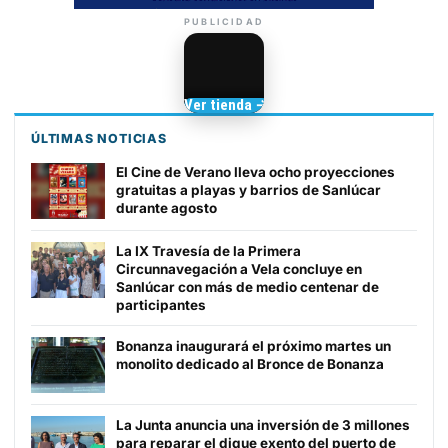
PUBLICIDAD
Camisetas de Sanlúcar
Ver tienda →
TIENDA DE
BARRAMEDIA
ÚLTIMAS NOTICIAS
El Cine de Verano lleva ocho proyecciones
gratuitas a playas y barrios de Sanlúcar
durante agosto
La IX Travesía de la Primera
Circunnavegación a Vela concluye en
Sanlúcar con más de medio centenar de
participantes
Bonanza inaugurará el próximo martes un
monolito dedicado al Bronce de Bonanza
La Junta anuncia una inversión de 3 millones
para reparar el dique exento del puerto de