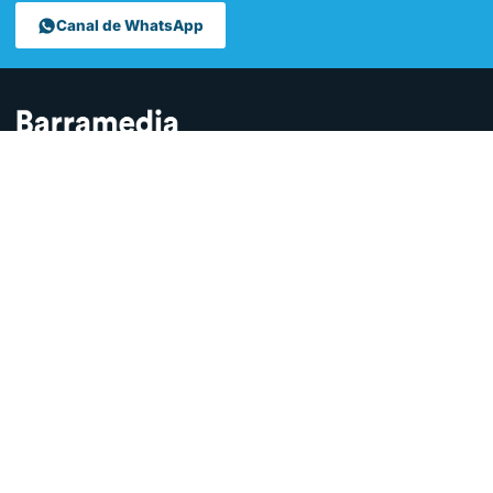
Canal de WhatsApp
Contamos lo que pasa en Sanlúcar y la provincia de Cádiz desde
hace más de una década. Somos el medio digital líder en la
ciudad.
SECCIONES
Sucesos
Sociedad
Local
Andalucía