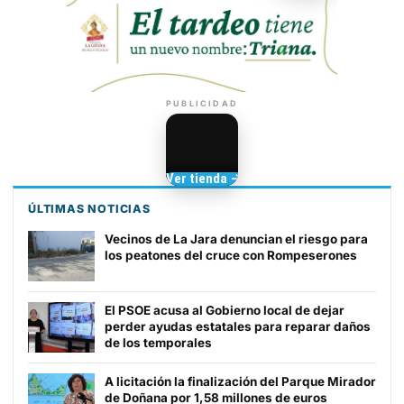
PUBLICIDAD
Camisetas de Sanlúcar
Ver tienda →
TIENDA DE
BARRAMEDIA
ÚLTIMAS NOTICIAS
Vecinos de La Jara denuncian el riesgo para
los peatones del cruce con Rompeserones
El PSOE acusa al Gobierno local de dejar
perder ayudas estatales para reparar daños
de los temporales
A licitación la finalización del Parque Mirador
de Doñana por 1,58 millones de euros