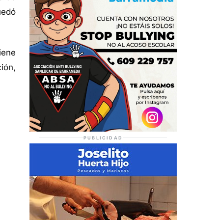
uedó
iene
ión,
PUBLICIDAD