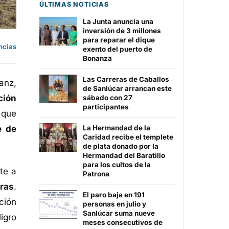
ÚLTIMAS NOTICIAS
La Junta anuncia una
inversión de 3 millones
para reparar el dique
ncias
exento del puerto de
Bonanza
Las Carreras de Caballos
Sanz,
de Sanlúcar arrancan este
ción
sábado con 27
participantes
 que
e de
La Hermandad de la
Caridad recibe el templete
de plata donado por la
Hermandad del Baratillo
para los cultos de la
te a
Patrona
oras
.
El paro baja en 191
ción
personas en julio y
Sanlúcar suma nueve
igro
meses consecutivos de