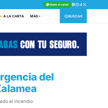
Únete al canal
A LA CARTA
MÁS
BUSCAR
rgencia del
 Zalamea
zado el incendio