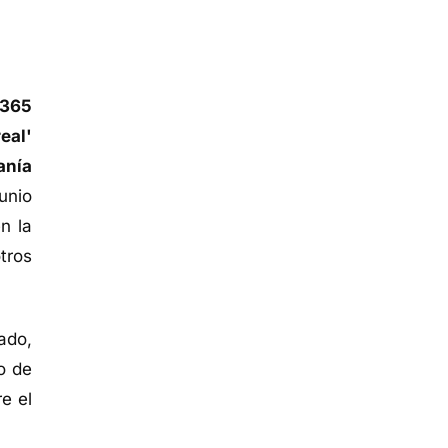
 365
eal'
nía
unio
n la
tros
ado,
o de
e el