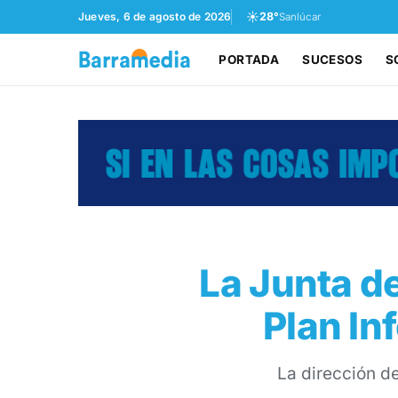
☀️
Jueves, 6 de agosto de 2026
28°
Sanlúcar
PORTADA
SUCESOS
S
La Junta d
Plan In
La dirección de