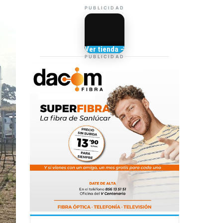
PUBLICIDAD
Camisetas de Sanlúcar
Ver tienda →
TIENDA DE
PUBLICIDAD
BARRAMEDIA