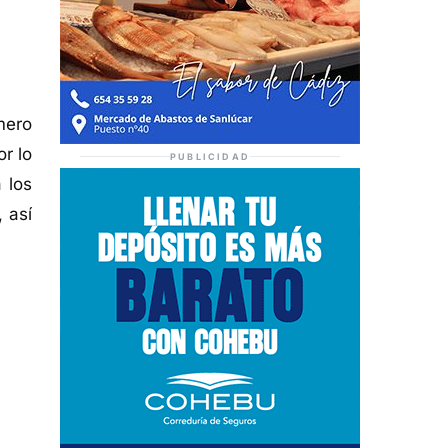
mero
r lo
PUBLICIDAD
 los
 así