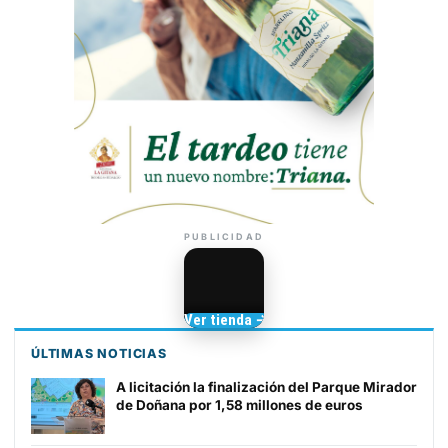
PUBLICIDAD
Camisetas de Sanlúcar
Ver tienda →
TIENDA DE
BARRAMEDIA
ÚLTIMAS NOTICIAS
A licitación la finalización del Parque Mirador
de Doñana por 1,58 millones de euros