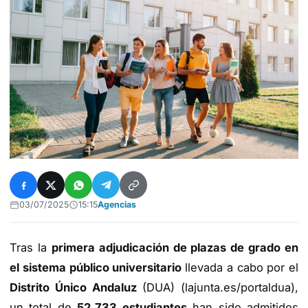
03/07/2025
15:15
Agencias
Tras la
primera adjudicación de plazas de grado en
el sistema público universitario
llevada a cabo por el
Distrito Único Andaluz
(DUA) (lajunta.es/portaldua),
un total de
52.733 estudiantes
han sido admitidos