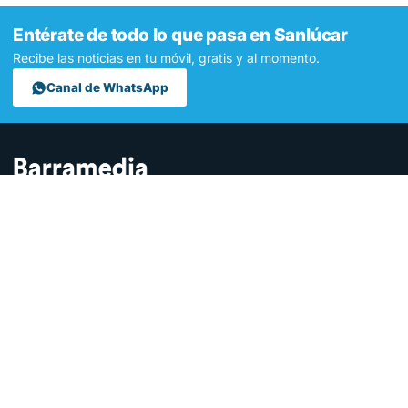
Entérate de todo lo que pasa en Sanlúcar
Recibe las noticias en tu móvil, gratis y al momento.
Canal de WhatsApp
Contamos lo que pasa en Sanlúcar y la provincia de Cádiz desde
hace más de una década. Somos el medio digital líder en la
ciudad.
SECCIONES
Sucesos
Sociedad