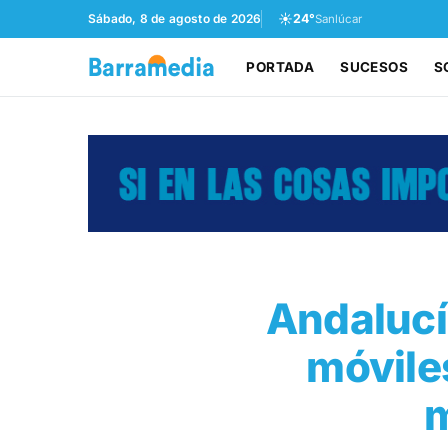
☀️
Sábado, 8 de agosto de 2026
24°
Sanlúcar
PORTADA
SUCESOS
S
Andalucí
móvile
m