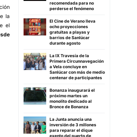
recomendada para no
ción
perderse el fenómeno
e la
El Cine de Verano lleva
e el
ocho proyecciones
gratuitas a playas y
esde
barrios de Sanlúcar
durante agosto
La IX Travesía de la
Primera Circunnavegación
a Vela concluye en
Sanlúcar con más de medio
centenar de participantes
Bonanza inaugurará el
próximo martes un
monolito dedicado al
Bronce de Bonanza
La Junta anuncia una
inversión de 3 millones
para reparar el dique
exento del puerto de