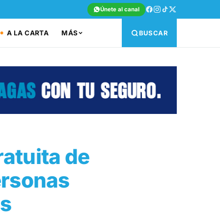
Únete al canal
A LA CARTA
MÁS
BUSCAR
atuita de
ersonas
es