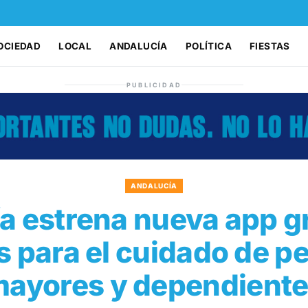
OCIEDAD
LOCAL
ANDALUCÍA
POLÍTICA
FIESTAS
PUBLICIDAD
ANDALUCÍA
a estrena nueva app gr
s para el cuidado de p
ayores y dependient