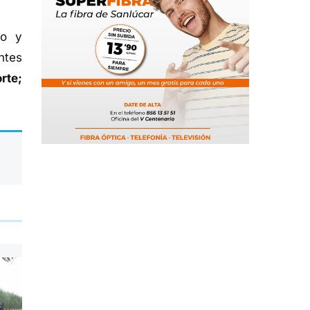
ño y
ntes
rte;