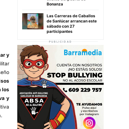
Bonanza
Las Carreras de Caballos
de Sanlúcar arrancan este
sábado con 27
participantes
PUBLICIDAD
ar y
itar
seño
isos
 los
va y
itiva
a.