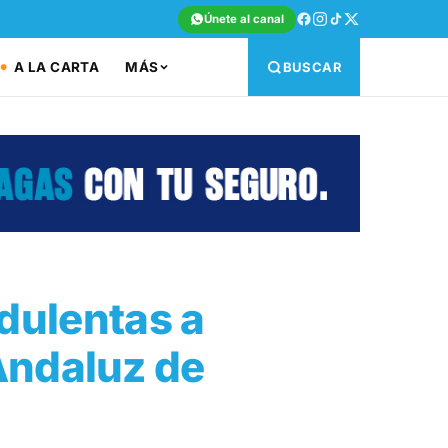
Únete al canal
A LA CARTA
MÁS
BUSCAR
udulentas a
Andaluz de