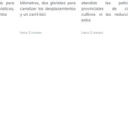
ia para
kilómetros, dos glorietas para
atendido las petici
sticos,
canalizar los desplazamientos
provinciales de cie
ntos
y un carril bici
cultivos ni las reducc
extra
hace 2 meses
hace 2 meses