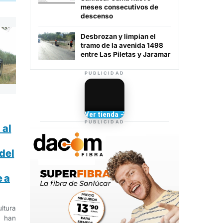
meses consecutivos de
descenso
Desbrozan y limpian el
tramo de la avenida 1498
entre Las Piletas y Jaramar
PUBLICIDAD
Camisetas de Sanlúcar
Ver tienda →
TIENDA DE
PUBLICIDAD
 al
BARRAMEDIA
del
 a
ltura
 han