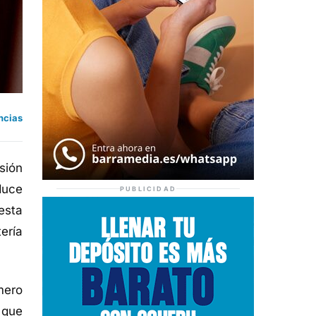
ncias
sión
duce
PUBLICIDAD
esta
ería
mero
 que