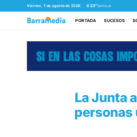
☀️
Viernes, 7 de agosto de 2026
23°
Sanlúcar
PORTADA
SUCESOS
S
La Junta a
personas 