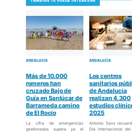
TAMBIÉN TE PUEDE INTERESAR
ANDALUCÍA
ANDALUCÍA
Más de 10.000
Los centros
romeros han
sanitarios públ
cruzado Bajo de
de Andalucía
Guía en Sanlúcar de
realizan 4.300
Barrameda camino
estudios clínic
de El Rocío
2025
La cifra de emergencias
Antonio Sanz recuerd
gestionadas supera ya el
Día Internacional de