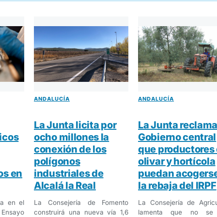
ANDALUCÍA
ANDALUCÍA
La Junta licita por
La Junta reclama
icos
ocho millones la
Gobierno central
conexión de los
que productores 
polígonos
olivar y hortícola
os en
industriales de
puedan acogerse
Alcalá la Real
la rebaja del IRPF
a en el
La Consejería de Fomento
La Consejería de Agricu
l Ensayo
construirá una nueva vía 1,6
lamenta que no se