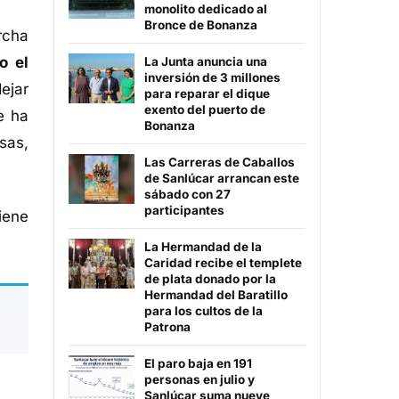
monolito dedicado al
Bronce de Bonanza
rcha
o el
La Junta anuncia una
inversión de 3 millones
ejar
para reparar el dique
exento del puerto de
e ha
Bonanza
sas,
Las Carreras de Caballos
de Sanlúcar arrancan este
sábado con 27
participantes
iene
La Hermandad de la
Caridad recibe el templete
de plata donado por la
Hermandad del Baratillo
para los cultos de la
Patrona
El paro baja en 191
personas en julio y
Sanlúcar suma nueve