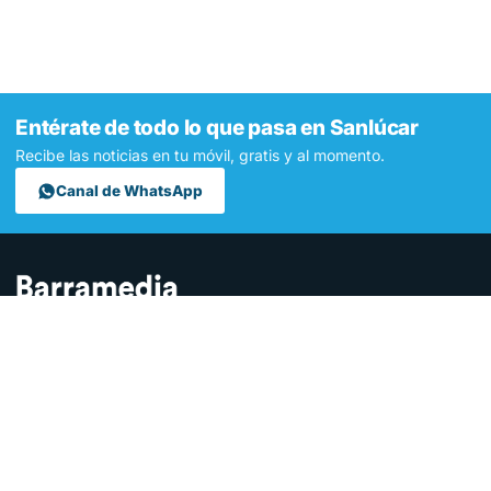
Entérate de todo lo que pasa en Sanlúcar
Recibe las noticias en tu móvil, gratis y al momento.
Canal de WhatsApp
Contamos lo que pasa en Sanlúcar y la provincia de Cádiz desde
hace más de una década. Somos el medio digital líder en la
ciudad.
SECCIONES