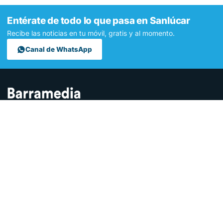
Entérate de todo lo que pasa en Sanlúcar
Recibe las noticias en tu móvil, gratis y al momento.
Canal de WhatsApp
Contamos lo que pasa en Sanlúcar y la provincia de Cádiz desde
hace más de una década. Somos el medio digital líder en la
ciudad.
SECCIONES
Sucesos