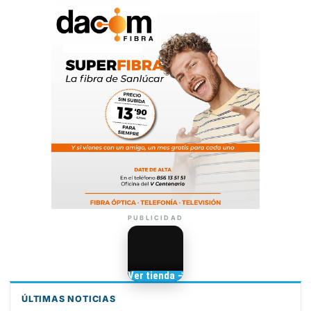
PUBLICIDAD
Camisetas de Sanlúcar
Ver tienda →
TIENDA DE
BARRAMEDIA
ÚLTIMAS NOTICIAS