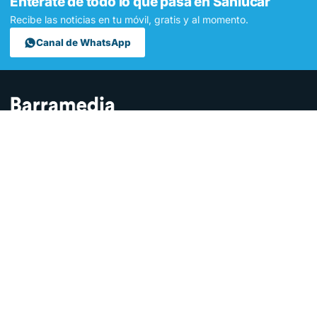
Entérate de todo lo que pasa en Sanlúcar
Recibe las noticias en tu móvil, gratis y al momento.
Canal de WhatsApp
Contamos lo que pasa en Sanlúcar y la provincia de Cádiz desde
hace más de una década. Somos el medio digital líder en la
ciudad.
SECCIONES
Sucesos
Sociedad
Local