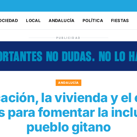
OCIEDAD
LOCAL
ANDALUCÍA
POLÍTICA
FIESTAS
PUBLICIDAD
ANDALUCÍA
ación, la vivienda y el
s para fomentar la incl
pueblo gitano