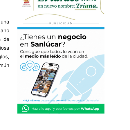
 una
PUBLICIDAD
tano
a de
iosa
glos,
omún