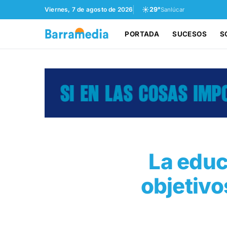
☀️
Viernes, 7 de agosto de 2026
29°
Sanlúcar
PORTADA
SUCESOS
S
La educ
objetivo