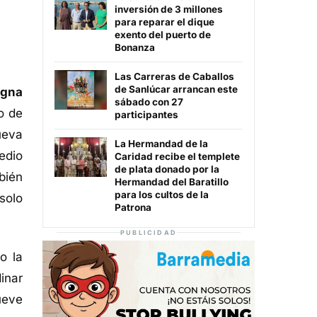
inversión de 3 millones
para reparar el dique
exento del puerto de
Bonanza
Las Carreras de Caballos
de Sanlúcar arrancan este
igna
sábado con 27
o de
participantes
ueva
La Hermandad de la
edio
Caridad recibe el templete
de plata donado por la
bién
Hermandad del Baratillo
para los cultos de la
solo
Patrona
PUBLICIDAD
o la
inar
ueve