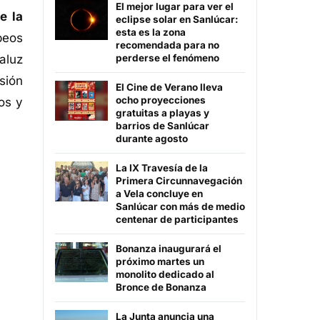
El mejor lugar para ver el
e la
eclipse solar en Sanlúcar:
esta es la zona
peos
recomendada para no
aluz
perderse el fenómeno
sión
El Cine de Verano lleva
ocho proyecciones
os y
gratuitas a playas y
barrios de Sanlúcar
durante agosto
La IX Travesía de la
Primera Circunnavegación
a Vela concluye en
Sanlúcar con más de medio
centenar de participantes
Bonanza inaugurará el
próximo martes un
monolito dedicado al
Bronce de Bonanza
La Junta anuncia una