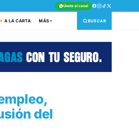
Únete al canal
A LA CARTA
MÁS
BUSCAR
 empleo,
usión del