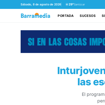
☀️
Sábado, 8 de agosto de 2026
29°
Sanlúcar
PORTADA
SUCESOS
S
Inturjove
las e
El programa
per