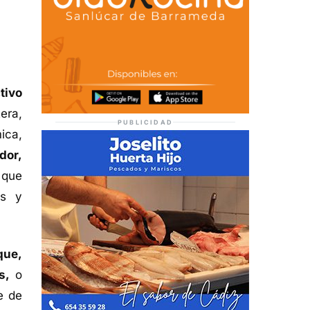
tivo
era,
PUBLICIDAD
ica,
dor,
 que
as y
que,
s,
o
e de