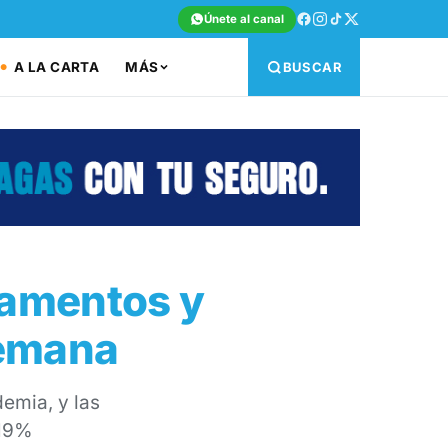
Únete al canal
A LA CARTA
MÁS
BUSCAR
pamentos y
semana
demia, y las
 19%