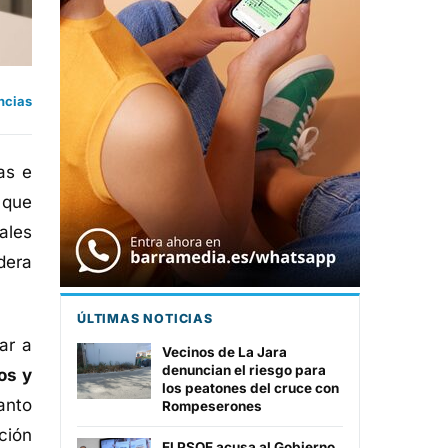
ncias
as e
 que
ales
dera
ÚLTIMAS NOTICIAS
ar a
Vecinos de La Jara
denuncian el riesgo para
os y
los peatones del cruce con
anto
Rompeserones
ción
El PSOE acusa al Gobierno