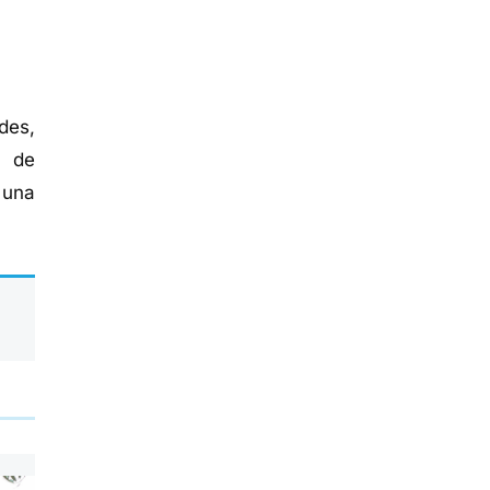
des,
s de
 una