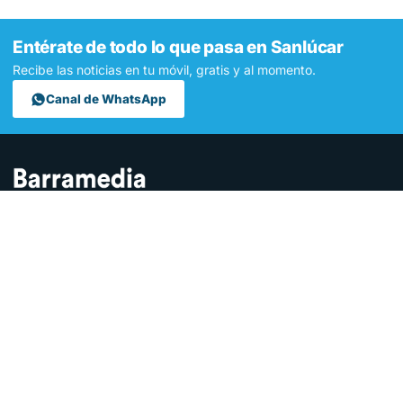
Entérate de todo lo que pasa en Sanlúcar
Recibe las noticias en tu móvil, gratis y al momento.
Canal de WhatsApp
Contamos lo que pasa en Sanlúcar y la provincia de Cádiz desde
hace más de una década. Somos el medio digital líder en la
ciudad.
SECCIONES
Sucesos