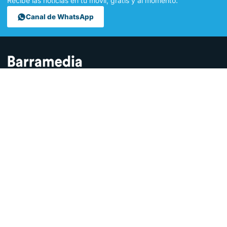
Recibe las noticias en tu móvil, gratis y al momento.
Canal de WhatsApp
Contamos lo que pasa en Sanlúcar y la provincia de Cádiz desde
hace más de una década. Somos el medio digital líder en la
ciudad.
SECCIONES
Sucesos
Sociedad
Local
Andalucía