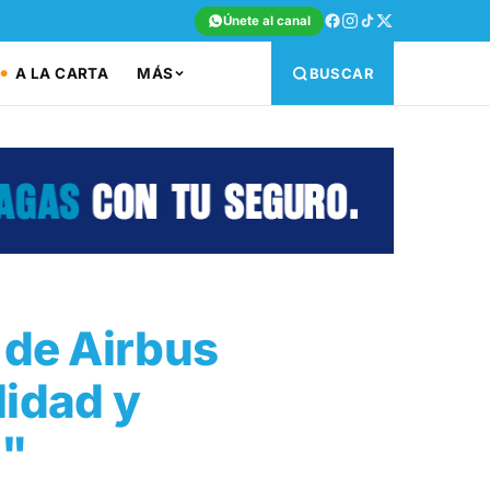
Únete al canal
A LA CARTA
MÁS
BUSCAR
 de Airbus
lidad y
a"