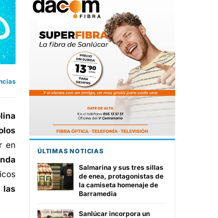
ncias
lina
olos
r en
ÚLTIMAS NOTICIAS
nda
Salmarina y sus tres sillas
icos
de enea, protagonistas de
la camiseta homenaje de
 las
Barramedia
Sanlúcar incorpora un