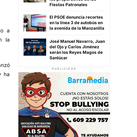
Fiestas Patronales
El PSOE denuncia recortes
en la línea 3 de autobús en
la avenida de la Manzanilla
to a
n la
José Manuel Navarro, Juan
del Ojo y Carlos Jiménez
serán los Reyes Magos de
Sanlúcar
anzó
PUBLICIDAD
 ha