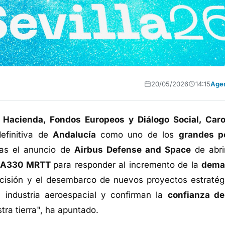
20/05/2026
14:15
Age
 Hacienda, Fondos Europeos y Diálogo Social, Caro
definitiva de
Andalucía
como uno de los
grandes p
ras el anuncio de
Airbus Defense and Space
de abri
el A330 MRTT
para responder al incremento de la
dema
ecisión y el desembarco de nuevos proyectos estratég
a industria aeroespacial y confirman la
confianza de
tra tierra", ha apuntado.