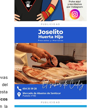
PUBLICIDAD
evas
 del
esta
icos
PUBLICIDAD
n la