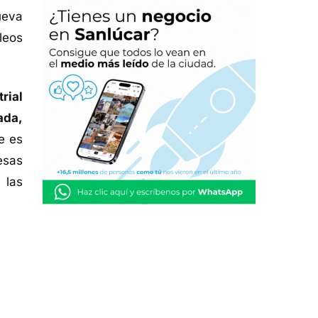
ueva
leos
rial
ada,
e es
esas
 las