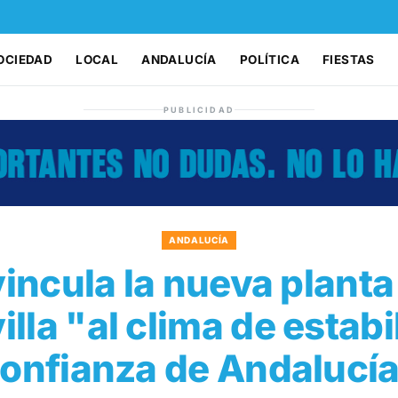
OCIEDAD
LOCAL
ANDALUCÍA
POLÍTICA
FIESTAS
PUBLICIDAD
ANDALUCÍA
vincula la nueva planta
illa "al clima de estabi
onfianza de Andalucí