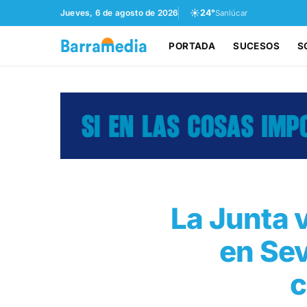
☀️
Jueves, 6 de agosto de 2026
24°
Sanlúcar
PORTADA
SUCESOS
S
La Junta 
en Sev
c