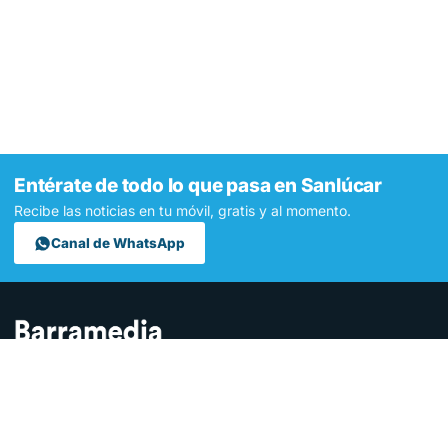
Entérate de todo lo que pasa en Sanlúcar
Recibe las noticias en tu móvil, gratis y al momento.
Canal de WhatsApp
Contamos lo que pasa en Sanlúcar y la provincia de Cádiz desde
hace más de una década. Somos el medio digital líder en la
ciudad.