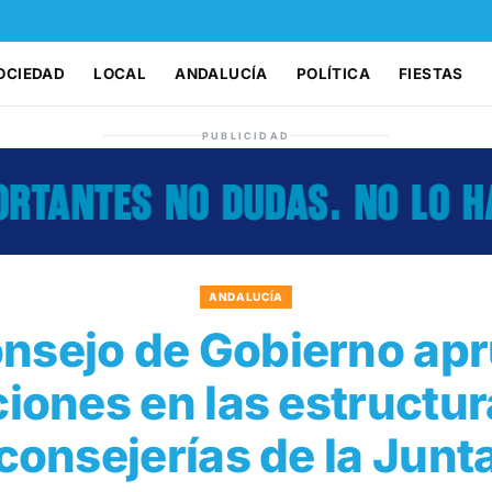
OCIEDAD
LOCAL
ANDALUCÍA
POLÍTICA
FIESTAS
PUBLICIDAD
ANDALUCÍA
onsejo de Gobierno ap
iones en las estructur
consejerías de la Junt