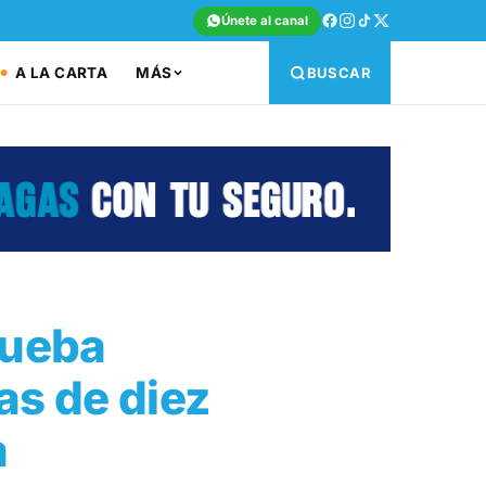
Únete al canal
A LA CARTA
MÁS
BUSCAR
rueba
as de diez
a