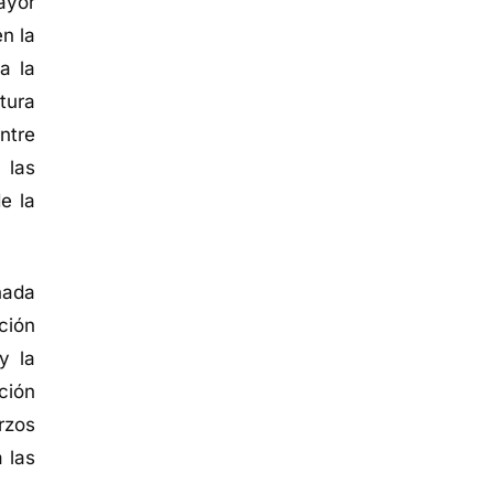
ayor
n la
a la
tura
ntre
 las
e la
nada
ción
y la
ción
rzos
 las