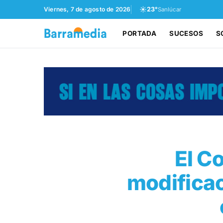
☀️
Viernes, 7 de agosto de 2026
23°
Sanlúcar
PORTADA
SUCESOS
S
El C
modificac