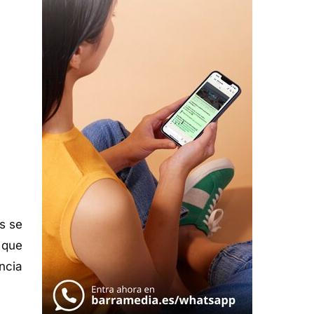
s se
 que
ncia