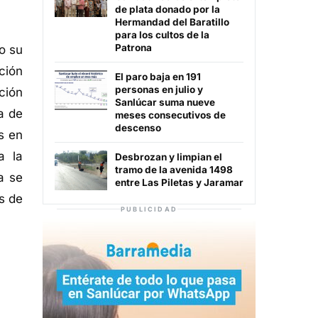
de plata donado por la
Hermandad del Baratillo
para los cultos de la
Patrona
do su
ción
El paro baja en 191
personas en julio y
ción
Sanlúcar suma nueve
a de
meses consecutivos de
descenso
s en
a la
Desbrozan y limpian el
tramo de la avenida 1498
a se
entre Las Piletas y Jaramar
s de
PUBLICIDAD