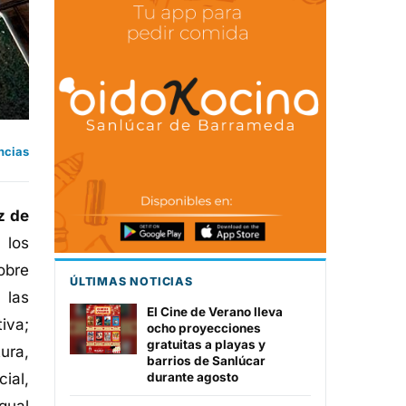
ncias
z de
 los
obre
ÚLTIMAS NOTICIAS
 las
El Cine de Verano lleva
tiva;
ocho proyecciones
gratuitas a playas y
ura,
barrios de Sanlúcar
ial,
durante agosto