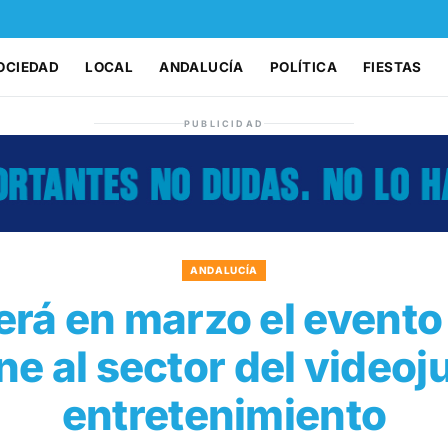
OCIEDAD
LOCAL
ANDALUCÍA
POLÍTICA
FIESTAS
PUBLICIDAD
ANDALUCÍA
rá en marzo el event
e al sector del videoj
entretenimiento