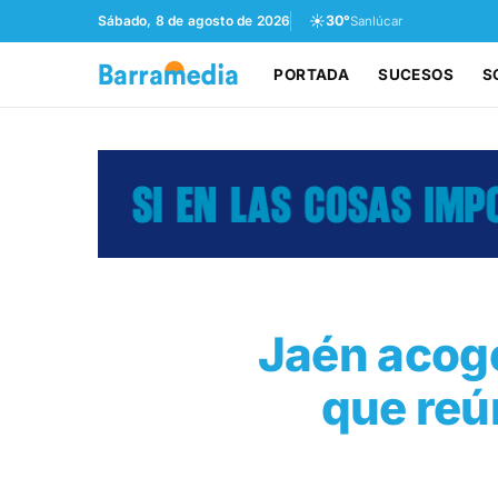
☀️
Sábado, 8 de agosto de 2026
30°
Sanlúcar
PORTADA
SUCESOS
S
Jaén acoge
que reún