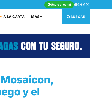
Únete al canal
A LA CARTA
MÁS
BUSCAR
o Mosaicon,
uego y el