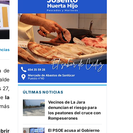
ncias
a de
alde
 27,
ÚLTIMAS NOTICIAS
 de
la
Vecinos de La Jara
 más
denuncian el riesgo para
los peatones del cruce con
Rompeserones
brir
El PSOE acusa al Gobierno