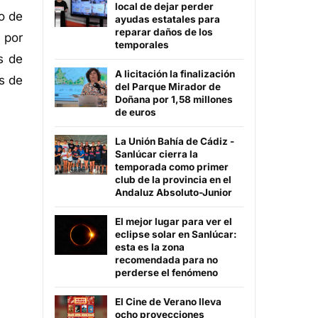
local de dejar perder
o de
ayudas estatales para
reparar daños de los
 por
temporales
s de
A licitación la finalización
s de
del Parque Mirador de
Doñana por 1,58 millones
de euros
La Unión Bahía de Cádiz -
Sanlúcar cierra la
temporada como primer
club de la provincia en el
Andaluz Absoluto-Junior
El mejor lugar para ver el
eclipse solar en Sanlúcar:
esta es la zona
recomendada para no
perderse el fenómeno
El Cine de Verano lleva
ocho proyecciones