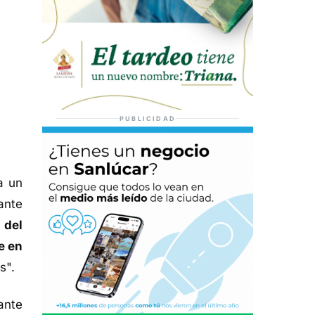
PUBLICIDAD
a un
ante
 del
e en
s".
ante