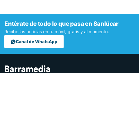
Entérate de todo lo que pasa en Sanlúcar
Recibe las noticias en tu móvil, gratis y al momento.
Canal de WhatsApp
Contamos lo que pasa en Sanlúcar y la provincia de Cádiz desde
hace más de una década. Somos el medio digital líder en la
ciudad.
SECCIONES