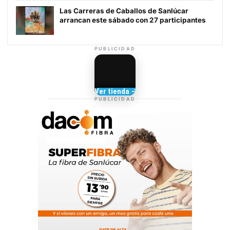
Las Carreras de Caballos de Sanlúcar
arrancan este sábado con 27 participantes
PUBLICIDAD
Camisetas de Sanlúcar
Ver tienda →
TIENDA DE
PUBLICIDAD
BARRAMEDIA