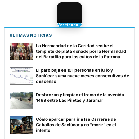
Camisetas de Sanlúcar
Ver tienda →
TIENDA DE
BARRAMEDIA
ÚLTIMAS NOTICIAS
La Hermandad de la Caridad recibe el
templete de plata donado por la Hermandad
del Baratillo para los cultos de la Patrona
El paro baja en 191 personas en julio y
Sanlúcar suma nueve meses consecutivos de
descenso
Desbrozan y limpian el tramo de la avenida
1498 entre Las Piletas y Jaramar
Cómo aparcar para ir a las Carreras de
Caballos de Sanlúcar y no "morir" en el
intento