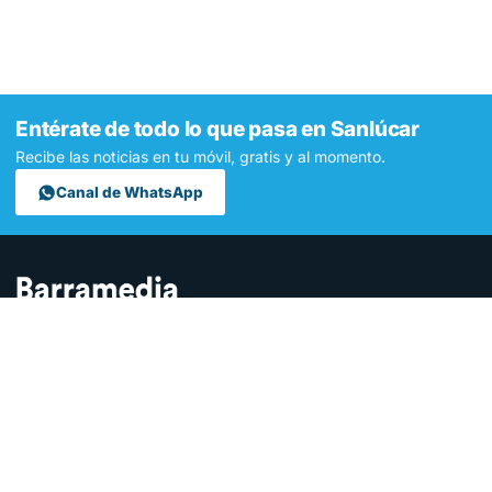
Entérate de todo lo que pasa en Sanlúcar
Recibe las noticias en tu móvil, gratis y al momento.
Canal de WhatsApp
Contamos lo que pasa en Sanlúcar y la provincia de Cádiz desde
hace más de una década. Somos el medio digital líder en la
ciudad.
SECCIONES