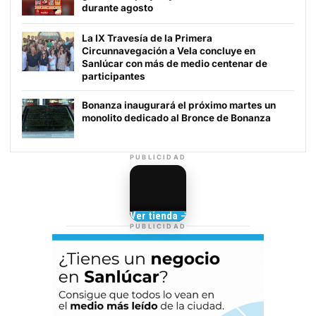
durante agosto
La IX Travesía de la Primera
Circunnavegación a Vela concluye en
Sanlúcar con más de medio centenar de
participantes
Bonanza inaugurará el próximo martes un
monolito dedicado al Bronce de Bonanza
PUBLICIDAD
Camisetas de Sanlúcar
Ver tienda →
TIENDA DE
PUBLICIDAD
BARRAMEDIA