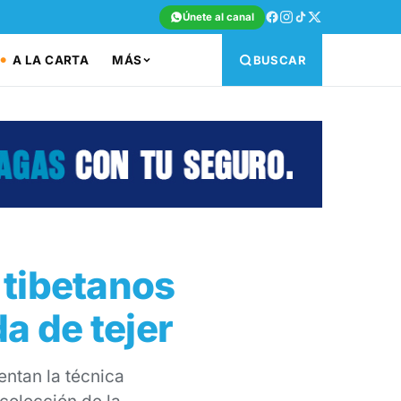
Únete al canal
A LA CARTA
MÁS
BUSCAR
 tibetanos
a de tejer
entan la técnica