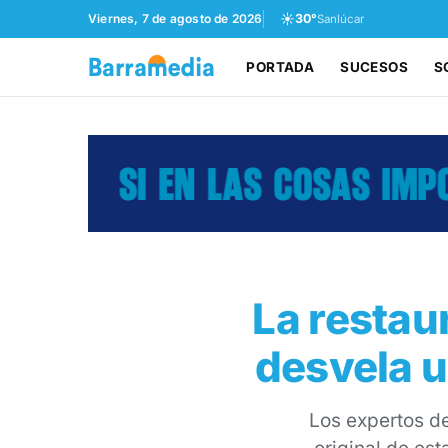
☀️
Viernes, 7 de agosto de 2026
30°
Sanlúcar
PORTADA
SUCESOS
S
La restau
desvela u
Los expertos de