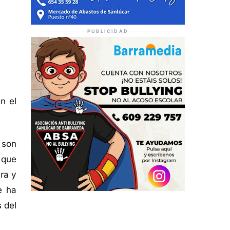
PUBLICIDAD
n el
 son
 que
ra y
e ha
 del