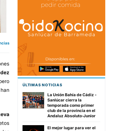
ncias
ones
ndez
pero
ÚLTIMAS NOTICIAS
 han
La Unión Bahía de Cádiz -
Sanlúcar cierra la
temporada como primer
club de la provincia en el
ueva
Andaluz Absoluto-Junior
etos
El mejor lugar para ver el