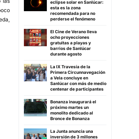
 las
eclipse solar en Sanlúcar:
esta es la zona
poco
recomendada para no
eda,
perderse el fenómeno
El Cine de Verano lleva
ocho proyecciones
gratuitas a playas y
barrios de Sanlúcar
durante agosto
La IX Travesía de la
Primera Circunnavegación
a Vela concluye en
Sanlúcar con más de medio
centenar de participantes
Bonanza inaugurará el
próximo martes un
monolito dedicado al
Bronce de Bonanza
La Junta anuncia una
inversión de 3 millones