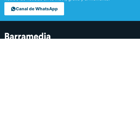
Canal de WhatsApp
Contamos lo que pasa en Sanlúcar y la provincia de Cádiz desde
hace más de una década. Somos el medio digital líder en la
ciudad.
SECCIONES
Sucesos
Sociedad
Local
Andalucía