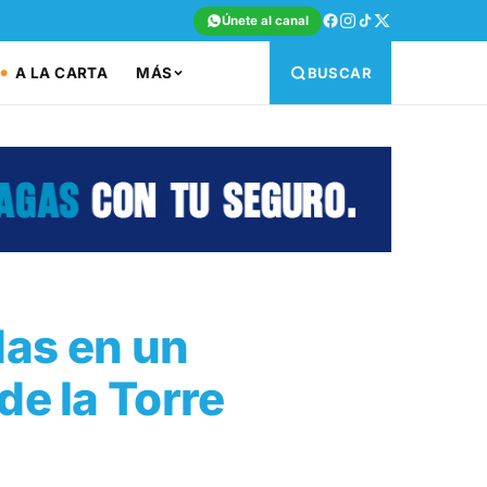
Únete al canal
A LA CARTA
MÁS
BUSCAR
das en un
de la Torre