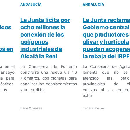
ANDALUCÍA
ANDALUCÍA
La Junta licita por
La Junta reclama
icos
ocho millones la
Gobierno central
conexión de los
que productores 
polígonos
olivar y hortícola
os en
industriales de
puedan acogerse
Alcalá la Real
la rebaja del IRPF
a en el
La Consejería de Fomento
La Consejería de Agricu
l Ensayo
construirá una nueva vía 1,6
lamenta que no se
ia para
kilómetros, dos glorietas para
atendido las petici
sticos,
canalizar los desplazamientos
provinciales de cie
ntos
y un carril bici
cultivos ni las reducc
extra
hace 2 meses
hace 2 meses