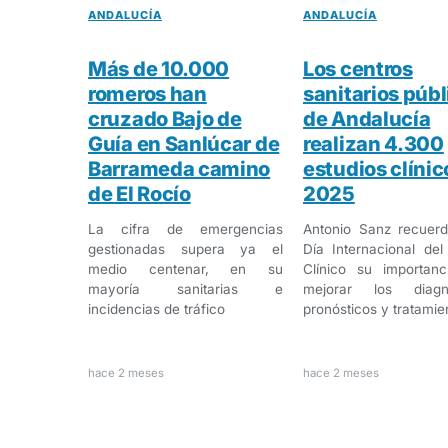
ANDALUCÍA
ANDALUCÍA
Más de 10.000
Los centros
romeros han
sanitarios públ
cruzado Bajo de
de Andalucía
Guía en Sanlúcar de
realizan 4.300
Barrameda camino
estudios clínic
de El Rocío
2025
La cifra de emergencias
Antonio Sanz recuerd
gestionadas supera ya el
Día Internacional de
medio centenar, en su
Clínico su importanc
mayoría sanitarias e
mejorar los diagnó
incidencias de tráfico
pronósticos y tratamie
hace 2 meses
hace 2 meses