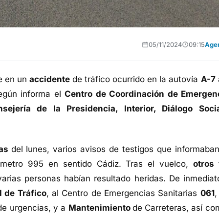
05/11/2024
09:15
Age
 en un
accidente
de tráfico ocurrido en la autovía
A-7
egún informa el
Centro de Coordinación de Emergen
ejería de la Presidencia, Interior, Diálogo Soci
ras
del lunes, varios avisos de testigos que informaban
lómetro 995 en sentido Cádiz. Tras el vuelco,
otros 
varias personas habían resultado heridas. De inmediato
l de Tráfico
, al Centro de Emergencias Sanitarias
061
,
de urgencias, y a
Mantenimiento
de Carreteras, así co