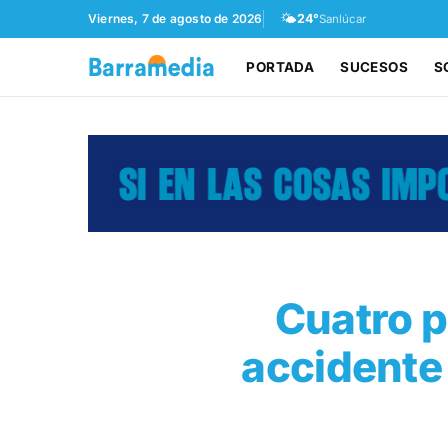
🌤️
Viernes, 7 de agosto de 2026
24°
Sanlúcar
PORTADA
SUCESOS
S
Cuatro p
accidente 