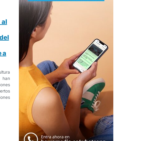
 al
del
 a
ltura
 han
ones
rtos
iones