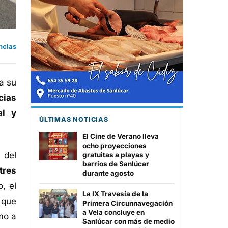
ncias
a su
cias
al y
ÚLTIMAS NOTICIAS
El Cine de Verano lleva
ocho proyecciones
 del
gratuitas a playas y
barrios de Sanlúcar
tres
durante agosto
, el
La IX Travesía de la
 que
Primera Circunnavegación
a Vela concluye en
mo a
Sanlúcar con más de medio