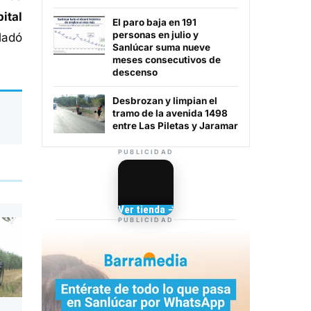
ital
El paro baja en 191
personas en julio y
ladó
Sanlúcar suma nueve
meses consecutivos de
descenso
Desbrozan y limpian el
tramo de la avenida 1498
entre Las Piletas y Jaramar
PUBLICIDAD
Camisetas de Sanlúcar
Ver tienda →
TIENDA DE
PUBLICIDAD
BARRAMEDIA