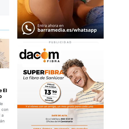
PUBLICIDAD
e El
o
de
, con
 a
ián