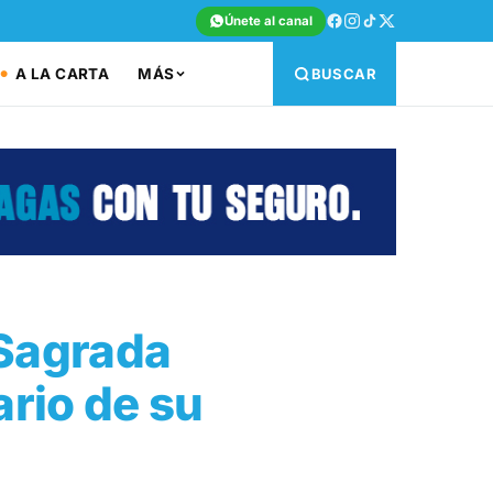
Únete al canal
A LA CARTA
MÁS
BUSCAR
 Sagrada
ario de su