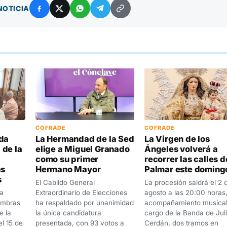
NOTICIA
COFRADE
COFRADE
rda
La Hermandad de la Sed
La Virgen de los
 de la
elige a Miguel Granado
Ángeles volverá a
como su primer
recorrer las calles d
as
Hermano Mayor
Palmar este doming
s
El Cabildo General
La procesión saldrá el 2 
la
Extraordinario de Elecciones
agosto a las 20:00 horas
fombras
ha respaldado por unanimidad
acompañamiento musical
e la
la única candidatura
cargo de la Banda de Jul
el 15 de
presentada, con 93 votos a
Cerdán, dos tramos en