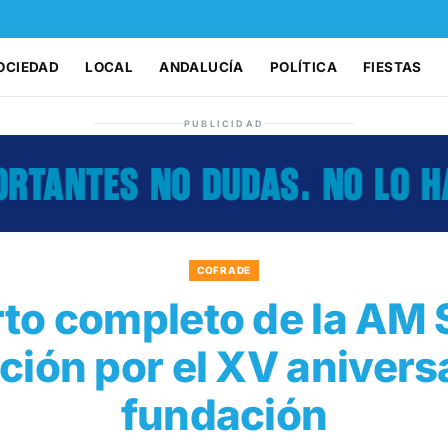
OCIEDAD
LOCAL
ANDALUCÍA
POLÍTICA
FIESTAS
PUBLICIDAD
COFRADE
to completo de la AM
ión por el XV anivers
fundación