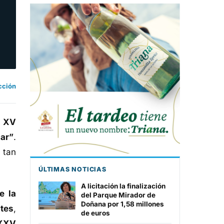
cción
u
XV
ar”
.
 tan
ÚLTIMAS NOTICIAS
A licitación la finalización
e la
del Parque Mirador de
Doñana por 1,58 millones
tes
,
de euros
XXV