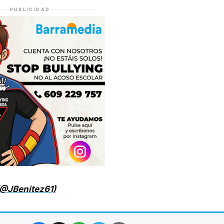
PUBLICIDAD
(@JBenitez61)