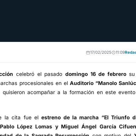
17/02/2025
11:09
Reda
cción
celebró el pasado
domingo 16 de febrero
s
archas procesionales en el
Auditorio “Manolo Sanlúc
e quisieron acompañar a la formación en este evento
 la cita fue el
estreno de la marcha “El Triunfo d
Pablo López Lomas y Miguel Ángel García Cifuen
ndad de la Sagrada Resurrección
con motivo del