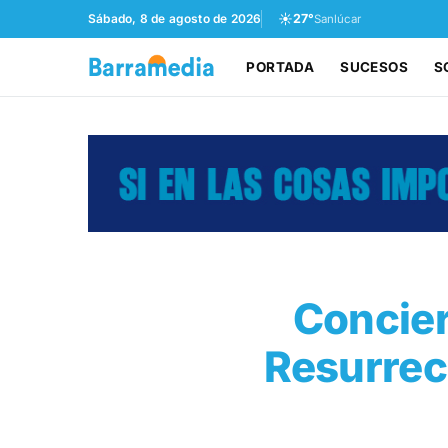
☀️
Sábado, 8 de agosto de 2026
27°
Sanlúcar
PORTADA
SUCESOS
S
Concier
Resurrecc