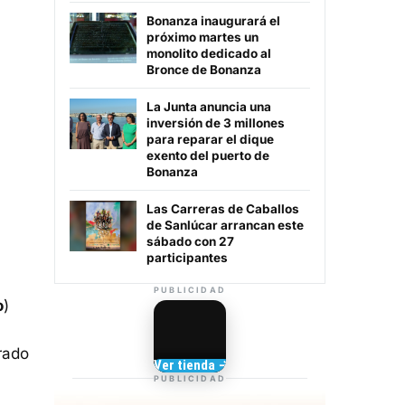
Bonanza inaugurará el
próximo martes un
monolito dedicado al
Bronce de Bonanza
La Junta anuncia una
inversión de 3 millones
para reparar el dique
exento del puerto de
Bonanza
Las Carreras de Caballos
de Sanlúcar arrancan este
sábado con 27
participantes
PUBLICIDAD
o
)
rado
Camisetas de Sanlúcar
Ver tienda →
TIENDA DE
PUBLICIDAD
BARRAMEDIA