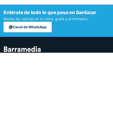
Entérate de todo lo que pasa en Sanlúcar
Recibe las noticias en tu móvil, gratis y al momento.
Canal de WhatsApp
Contamos lo que pasa en Sanlúcar y la provincia de Cádiz desde
hace más de una década. Somos el medio digital líder en la
ciudad.
SECCIONES
Sucesos