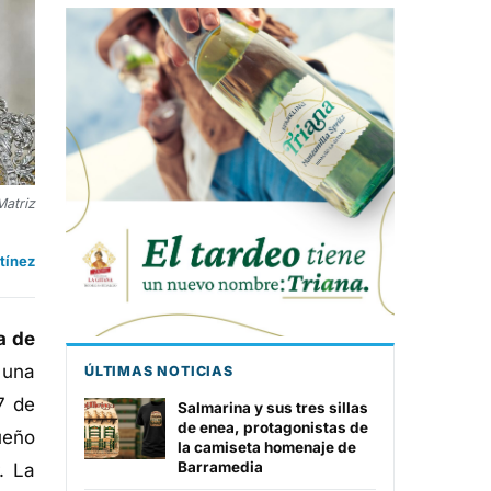
Matriz
tínez
a de
 una
ÚLTIMAS NOTICIAS
7 de
Salmarina y sus tres sillas
de enea, protagonistas de
ueño
la camiseta homenaje de
Barramedia
. La