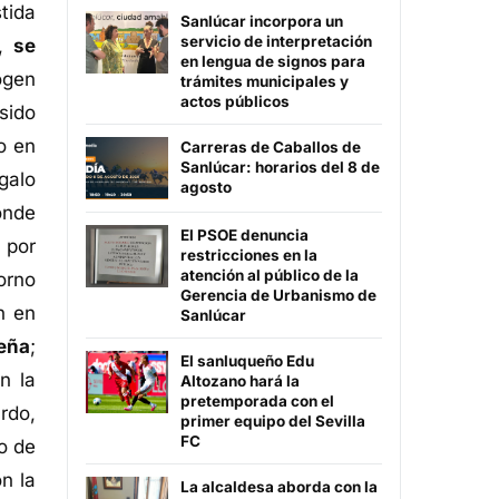
tida
Sanlúcar incorpora un
servicio de interpretación
s,
se
en lengua de signos para
ogen
trámites municipales y
actos públicos
sido
o en
Carreras de Caballos de
Sanlúcar: horarios del 8 de
galo
agosto
onde
El PSOE denuncia
 por
restricciones en la
atención al público de la
orno
Gerencia de Urbanismo de
n en
Sanlúcar
ueña
;
El sanluqueño Edu
n la
Altozano hará la
pretemporada con el
ardo,
primer equipo del Sevilla
FC
o de
n la
La alcaldesa aborda con la