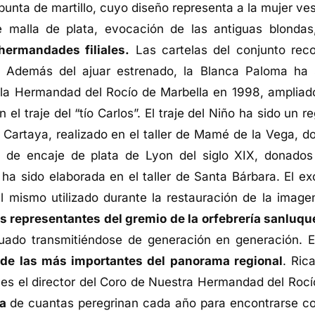
punta de martillo, cuyo diseño representa a la mujer ves
e malla de plata, evocación de las antiguas blonda
hermandades filiales.
Las cartelas del conjunto rec
n. Además del ajuar estrenado, la Blanca Paloma ha 
 la Hermandad del Rocío de Marbella en 1998, ampliad
 traje del “tío Carlos”. El traje del Niño ha sido un re
artaya, realizado en el taller de Mamé de la Vega, d
 de encaje de plata de Lyon del siglo XIX, donados
a sido elaborada en el taller de Santa Bárbara. El ex
al mismo utilizado durante la restauración de la image
s representantes del gremio de la orfebrería sanluq
nuado transmitiéndose de generación en generación. E
 de las más importantes del panorama regional
. Ric
es el director del Coro de Nuestra Hermandad del Rocí
ua
de cuantas peregrinan cada año para encontrarse co