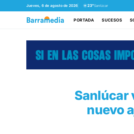
☀️
Jueves, 6 de agosto de 2026
23°
Sanlúcar
PORTADA
SUCESOS
S
Sanlúcar v
nuevo a