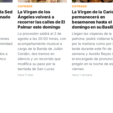
COFRADE
COFRADE
la Sed
La Virgen de los
La Virgen de la Car
anado
Ángeles volverá a
permanecerá en
recorrer las calles de El
besamanos hasta el
Palmar este domingo
domingo en su Basíl
La procesión saldrá el 2 de
Llegan las vísperas de la
ciones
agosto a las 20:00 horas, con
patrona: podrá visitarse t
animidad
acompañamiento musical a
por la mañana como por 
cargo de la Banda de Julián
tarde durante este fin de
tos a
Cerdán, dos tramos en
semana y Aurelio Reyes 
anco
silencio y un recorrido que
el encargado de pronunci
modifica su paso por la
pregón en la noche de es
barriada de San Lucas
viernes
hace 5 días
hace 1 semana