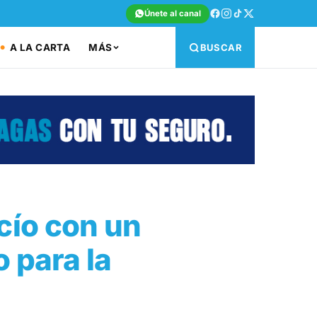
Únete al canal
A LA CARTA
MÁS
BUSCAR
ocío con un
 para la