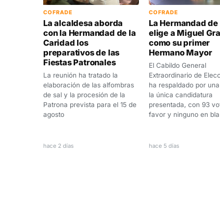
COFRADE
COFRADE
La alcaldesa aborda
La Hermandad de 
con la Hermandad de la
elige a Miguel Gr
Caridad los
como su primer
preparativos de las
Hermano Mayor
Fiestas Patronales
El Cabildo General
La reunión ha tratado la
Extraordinario de Elec
elaboración de las alfombras
ha respaldado por un
de sal y la procesión de la
la única candidatura
Patrona prevista para el 15 de
presentada, con 93 vo
agosto
favor y ninguno en bl
hace 2 días
hace 5 días