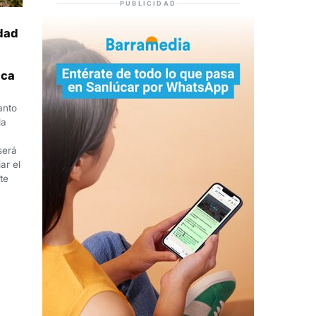
PUBLICIDAD
idad
ica
anto
la
será
ar el
te