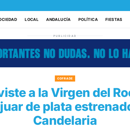
OCIEDAD
LOCAL
ANDALUCÍA
POLÍTICA
FIESTAS
PUBLICIDAD
COFRADE
iste a la Virgen del R
juar de plata estrenado
Candelaria