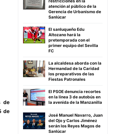
restricciones en la
atención al público de la
Gerencia de Urbanismo de
Sanlúcar
El sanluqueño Edu
Altozano hará la
pretemporada con el
primer equipo del Sevilla
FC
La alcaldesa aborda con la
Hermandad de la Caridad
los preparativos de las
Fiestas Patronales
El PSOE denuncia recortes
en la línea 3 de autobús en
s de
la avenida de la Manzanilla
5 de
José Manuel Navarro, Juan
del Ojo y Carlos Jiménez
serán los Reyes Magos de
Sanlúcar