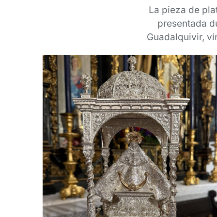
La pieza de pla
presentada du
Guadalquivir, ví