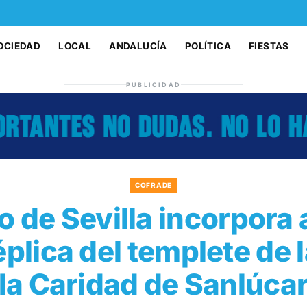
OCIEDAD
LOCAL
ANDALUCÍA
POLÍTICA
FIESTAS
PUBLICIDAD
COFRADE
lo de Sevilla incorpora
éplica del templete de 
la Caridad de Sanlúca