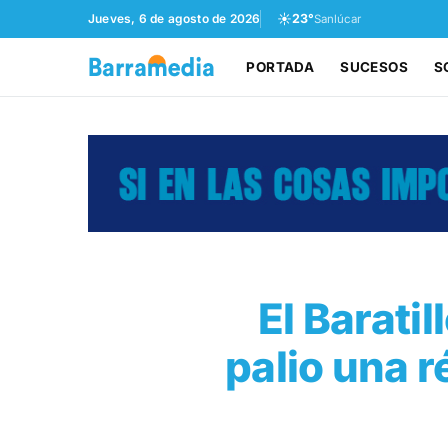
☀️
Jueves, 6 de agosto de 2026
23°
Sanlúcar
PORTADA
SUCESOS
S
El Baratil
palio una r