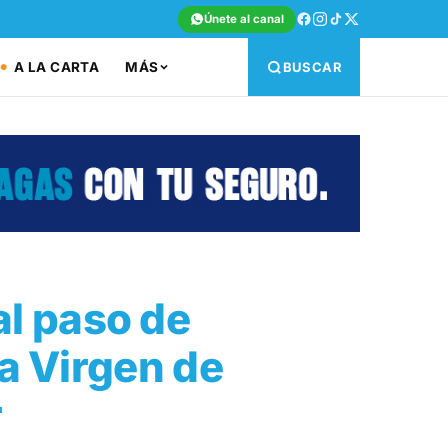
Únete al canal
A LA CARTA
MÁS
BUSCAR
 al paso de
la Virgen de
r