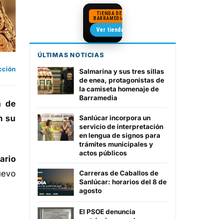
TIENDA DE
BARRAMEDIA
Camisetas de Sanlúcar
Ver tienda →
ÚLTIMAS NOTICIAS
cción
Salmarina y sus tres sillas
de enea, protagonistas de
la camiseta homenaje de
Barramedia
a de
n su
Sanlúcar incorpora un
servicio de interpretación
en lengua de signos para
trámites municipales y
actos públicos
ario
uevo
Carreras de Caballos de
Sanlúcar: horarios del 8 de
agosto
El PSOE denuncia