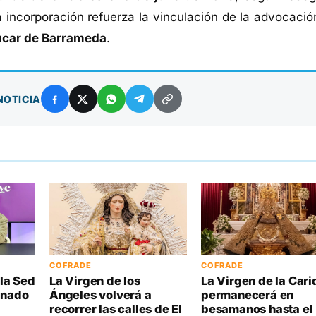
 incorporación refuerza la vinculación de la advocació
úcar de Barrameda
.
NOTICIA
COFRADE
COFRADE
la Sed
La Virgen de los
La Virgen de la Car
anado
Ángeles volverá a
permanecerá en
recorrer las calles de El
besamanos hasta el