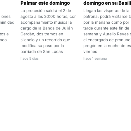
Palmar este domingo
domingo en su Basíl
La procesión saldrá el 2 de
Llegan las vísperas de la
ciones
agosto a las 20:00 horas, con
patrona: podrá visitarse t
animidad
acompañamiento musical a
por la mañana como por 
cargo de la Banda de Julián
tarde durante este fin de
tos a
Cerdán, dos tramos en
semana y Aurelio Reyes 
anco
silencio y un recorrido que
el encargado de pronunci
modifica su paso por la
pregón en la noche de es
barriada de San Lucas
viernes
hace 5 días
hace 1 semana