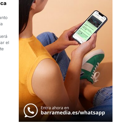
ica
anto
la
será
ar el
te