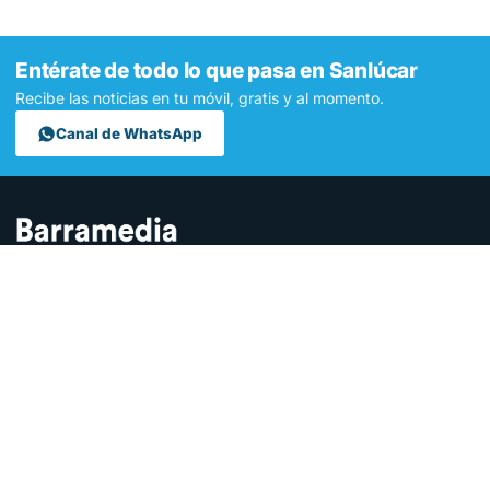
Entérate de todo lo que pasa en Sanlúcar
Recibe las noticias en tu móvil, gratis y al momento.
Canal de WhatsApp
Contamos lo que pasa en Sanlúcar y la provincia de Cádiz desde
hace más de una década. Somos el medio digital líder en la
ciudad.
SECCIONES
Sucesos