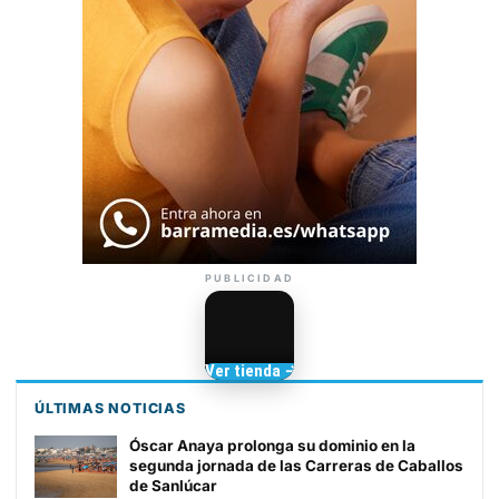
PUBLICIDAD
Camisetas de Sanlúcar
Ver tienda →
TIENDA DE
BARRAMEDIA
ÚLTIMAS NOTICIAS
Óscar Anaya prolonga su dominio en la
segunda jornada de las Carreras de Caballos
de Sanlúcar