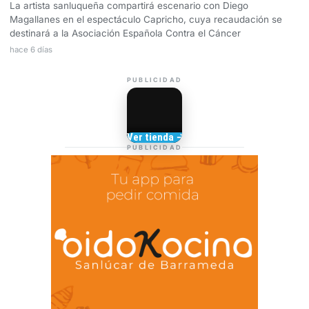
La artista sanluqueña compartirá escenario con Diego
Magallanes en el espectáculo Capricho, cuya recaudación se
destinará a la Asociación Española Contra el Cáncer
hace 6 días
PUBLICIDAD
Camisetas de Sanlúcar
Ver tienda →
TIENDA DE
PUBLICIDAD
BARRAMEDIA