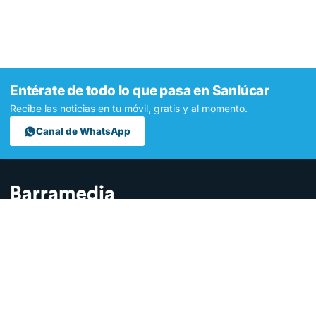
Entérate de todo lo que pasa en Sanlúcar
Recibe las noticias en tu móvil, gratis y al momento.
Canal de WhatsApp
Contamos lo que pasa en Sanlúcar y la provincia de Cádiz desde
hace más de una década. Somos el medio digital líder en la
ciudad.