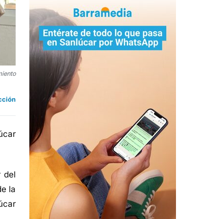
miento
cción
úcar
 del
e la
úcar