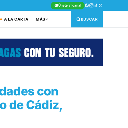
Únete al canal
A LA CARTA
MÁS
BUSCAR
idades con
o de Cádiz,