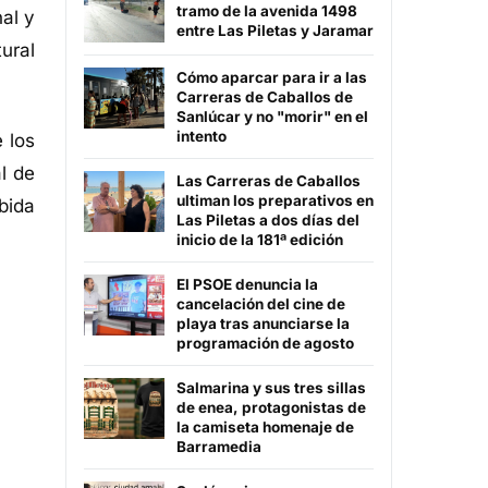
tramo de la avenida 1498
nal y
entre Las Piletas y Jaramar
ural
Cómo aparcar para ir a las
Carreras de Caballos de
Sanlúcar y no "morir" en el
intento
 los
l de
Las Carreras de Caballos
ultiman los preparativos en
bida
Las Piletas a dos días del
inicio de la 181ª edición
El PSOE denuncia la
cancelación del cine de
playa tras anunciarse la
programación de agosto
Salmarina y sus tres sillas
de enea, protagonistas de
la camiseta homenaje de
Barramedia