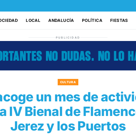
OCIEDAD
LOCAL
ANDALUCÍA
POLÍTICA
FIESTAS
PUBLICIDAD
CULTURA
acoge un mes de activ
la IV Bienal de Flamenc
Jerez y los Puertos