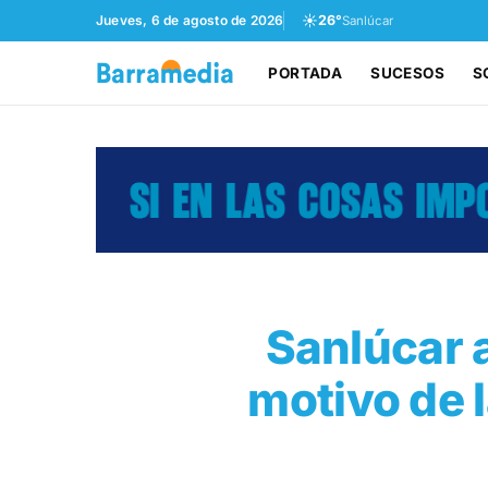
☀️
Jueves, 6 de agosto de 2026
26°
Sanlúcar
PORTADA
SUCESOS
S
Sanlúcar 
motivo de 