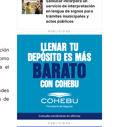
Sanlúcar incorpora un
servicio de interpretación
en lengua de signos para
trámites municipales y
actos públicos
PUBLICIDAD
ción
Como
a el
ades
s de
PUBLICIDAD