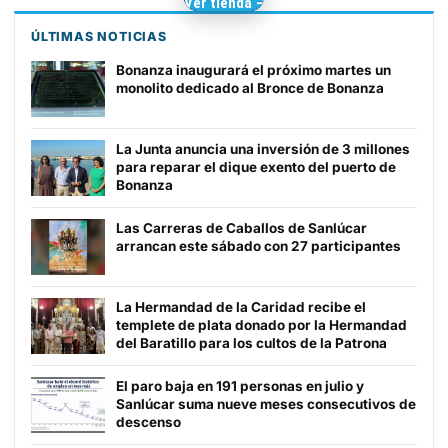
Camisetas de Sanlúcar
Ver tienda →
TIENDA DE
BARRAMEDIA
ÚLTIMAS NOTICIAS
Bonanza inaugurará el próximo martes un
monolito dedicado al Bronce de Bonanza
La Junta anuncia una inversión de 3 millones
para reparar el dique exento del puerto de
Bonanza
Las Carreras de Caballos de Sanlúcar
arrancan este sábado con 27 participantes
La Hermandad de la Caridad recibe el
templete de plata donado por la Hermandad
del Baratillo para los cultos de la Patrona
El paro baja en 191 personas en julio y
Sanlúcar suma nueve meses consecutivos de
descenso