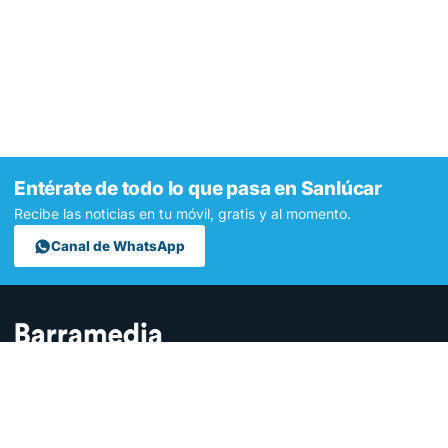
Entérate de todo lo que pasa en Sanlúcar
Recibe las noticias en tu móvil, gratis y al momento.
Canal de WhatsApp
Contamos lo que pasa en Sanlúcar y la provincia de Cádiz desde
hace más de una década. Somos el medio digital líder en la
ciudad.