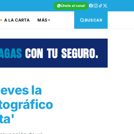
Únete al canal
A LA CARTA
MÁS
BUSCAR
ueves la
tográfico
ta'