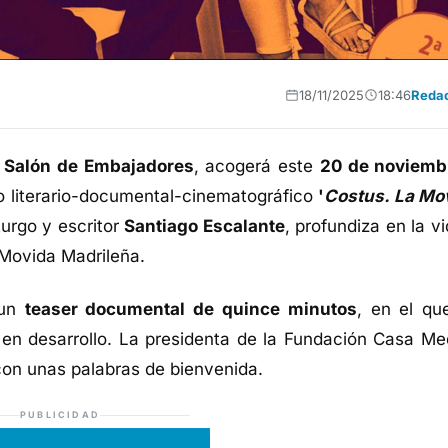
18/11/2025
18:46
Reda
u
Salón de Embajadores
, acogerá este
20 de noviemb
o literario-documental-cinematográfico
'
Costus. La Mo
turgo y escritor
Santiago Escalante
, profundiza en la v
a Movida Madrileña.
 un
teaser documental de quince minutos
, en el qu
 en desarrollo. La presidenta de la Fundación Casa Me
 con unas palabras de bienvenida.
PUBLICIDAD