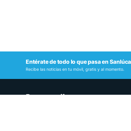
Entérate de todo lo que pasa en Sanlúca
Recibe las noticias en tu móvil, gratis y al momento.
Contamos lo que pasa en Sanlúcar y la provincia de
Cádiz desde hace más de una década. Somos el medio
digital líder en la ciudad.