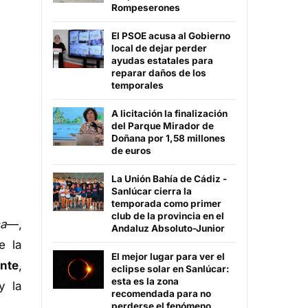
Rompeserones
El PSOE acusa al Gobierno
local de dejar perder
ayudas estatales para
reparar daños de los
temporales
A licitación la finalización
del Parque Mirador de
Doñana por 1,58 millones
de euros
La Unión Bahía de Cádiz -
Sanlúcar cierra la
temporada como primer
club de la provincia en el
na
—,
Andaluz Absoluto-Junior
e la
El mejor lugar para ver el
ante
,
eclipse solar en Sanlúcar:
esta es la zona
 la
recomendada para no
perderse el fenómeno