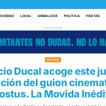
OCIEDAD
LOCAL
ANDALUCÍA
POLÍTICA
FIESTAS
PUBLICIDAD
CULTURA
cio Ducal acoge este j
ción del guion cinema
ostus. La Movida Inédi