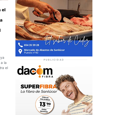
 el
 a
l
n
uya
PUBLICIDAD
a la
ra el