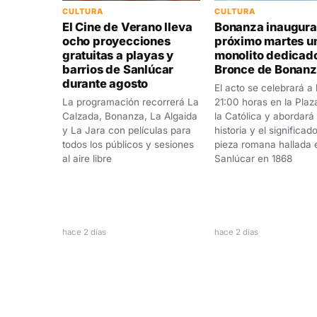
CULTURA
CULTURA
El Cine de Verano lleva
Bonanza inaugura
ocho proyecciones
próximo martes u
gratuitas a playas y
monolito dedicado
barrios de Sanlúcar
Bronce de Bonan
durante agosto
El acto se celebrará a 
La programación recorrerá La
21:00 horas en la Plaz
Calzada, Bonanza, La Algaida
la Católica y abordará 
y La Jara con películas para
historia y el significad
todos los públicos y sesiones
pieza romana hallada 
al aire libre
Sanlúcar en 1868
hace 2 días
hace 2 días