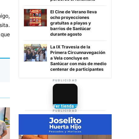
El Cine de Verano lleva
igo,
ocho proyecciones
gratuitas a playas y
ita.
barrios de Sanlúcar
 que
durante agosto
La IX Travesía de la
Primera Circunnavegación
a Vela concluye en
Sanlúcar con más de medio
centenar de participantes
PUBLICIDAD
Camisetas de Sanlúcar
Ver tienda →
TIENDA DE
PUBLICIDAD
BARRAMEDIA