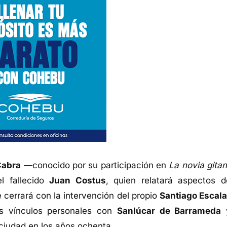
Cabra
—conocido por su participación en
La novia gita
l fallecido
Juan Costus
, quien relatará aspectos d
e cerrará con la intervención del propio
Santiago Escal
us vínculos personales con
Sanlúcar de Barrameda
y
 ciudad en los años ochenta.