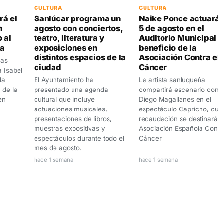
CULTURA
CULTURA
rá el
Sanlúcar programa un
Naike Ponce actuará
n
agosto con conciertos,
5 de agosto en el
 al
teatro, literatura y
Auditorio Municipal
za
exposiciones en
beneficio de la
distintos espacios de la
Asociación Contra e
las
ciudad
Cáncer
a Isabel
la
El Ayuntamiento ha
La artista sanluqueña
o de la
presentado una agenda
compartirá escenario co
en
cultural que incluye
Diego Magallanes en el
actuaciones musicales,
espectáculo Capricho, c
presentaciones de libros,
recaudación se destinará 
muestras expositivas y
Asociación Española Cont
espectáculos durante todo el
Cáncer
mes de agosto.
hace 1 semana
hace 1 semana