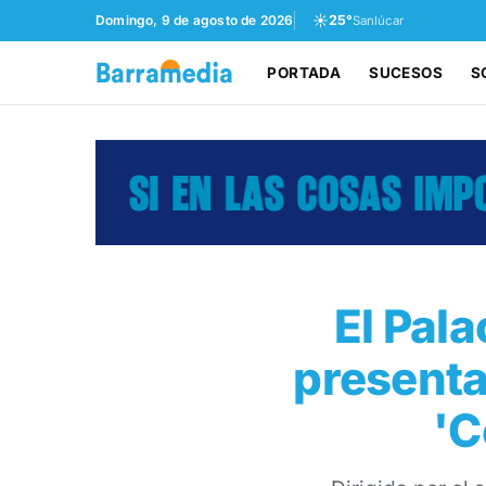
☀️
Domingo, 9 de agosto de 2026
25°
Sanlúcar
PORTADA
SUCESOS
S
El Pala
presenta
'C