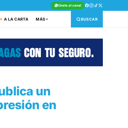
Únete al canal
A LA CARTA
MÁS
BUSCAR
ublica un
epresión en