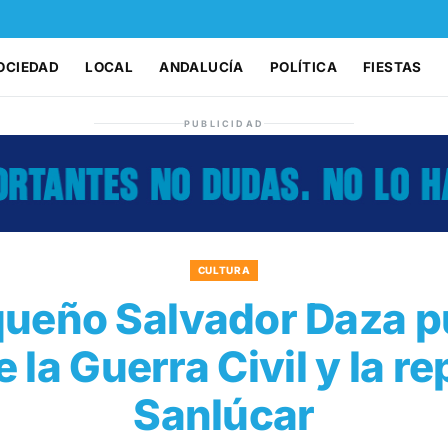
OCIEDAD
LOCAL
ANDALUCÍA
POLÍTICA
FIESTAS
PUBLICIDAD
CULTURA
queño Salvador Daza p
e la Guerra Civil y la r
Sanlúcar