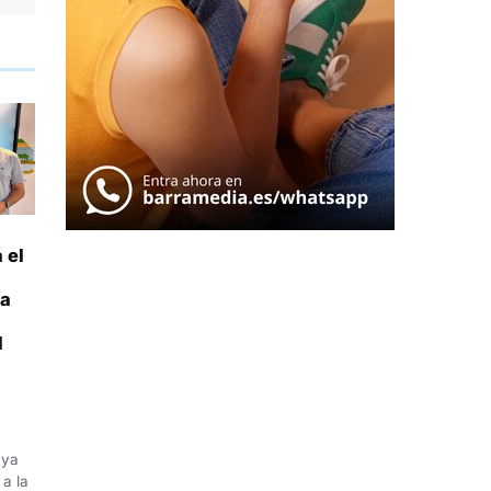
 el
 a
l
n
uya
a la