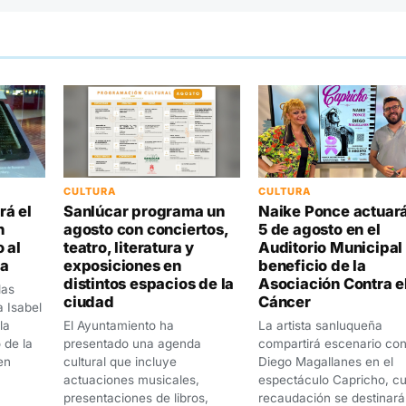
CULTURA
CULTURA
rá el
Sanlúcar programa un
Naike Ponce actuará
n
agosto con conciertos,
5 de agosto en el
 al
teatro, literatura y
Auditorio Municipal
za
exposiciones en
beneficio de la
distintos espacios de la
Asociación Contra e
las
ciudad
Cáncer
a Isabel
la
El Ayuntamiento ha
La artista sanluqueña
o de la
presentado una agenda
compartirá escenario co
en
cultural que incluye
Diego Magallanes en el
actuaciones musicales,
espectáculo Capricho, c
presentaciones de libros,
recaudación se destinará 