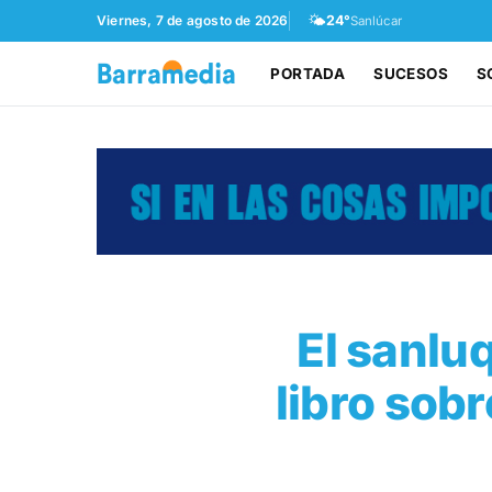
🌤️
Viernes, 7 de agosto de 2026
24°
Sanlúcar
PORTADA
SUCESOS
S
El sanlu
libro sobr