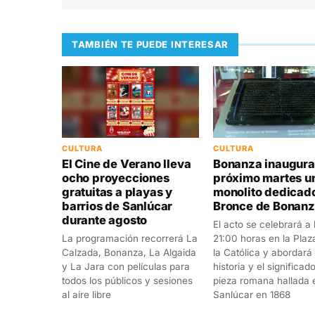
TAMBIÉN TE PUEDE INTERESAR
CULTURA
CULTURA
El Cine de Verano lleva
Bonanza inaugura
ocho proyecciones
próximo martes u
gratuitas a playas y
monolito dedicado
barrios de Sanlúcar
Bronce de Bonan
durante agosto
El acto se celebrará a 
La programación recorrerá La
21:00 horas en la Plaz
Calzada, Bonanza, La Algaida
la Católica y abordará 
y La Jara con películas para
historia y el significad
todos los públicos y sesiones
pieza romana hallada 
al aire libre
Sanlúcar en 1868