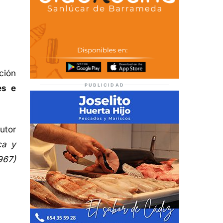
ción
PUBLICIDAD
es e
autor
ca y
967)